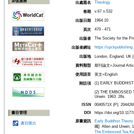
加值服務
Theology
出處題名
v.67 n.532
卷期
1964.10
出版日期
470 - 471
頁次
The Society for the Pr
出版者
https://spckpublishing
出版者網址
出版地
London, England, U
資料類型
期刊論文=Journal Artic
使用語言
英文=English
(1) EARLY BUDDHIST 
附註項
(2) THE EMBOSSED TEA
Unwin. 1963. 28s.
ISSN
0040571X (P); 204426
書目管理
DOI
https://doi.org/10.11
原書資訊
Early Buddhist Theory
書目匯出
國]: Allen and Unwin, 
The Embossed Tea Kett