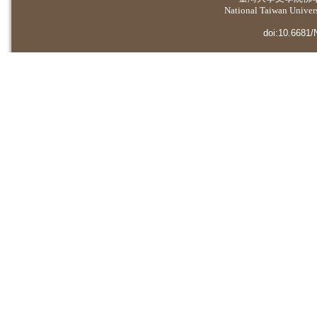
National Taiwan Universi
doi:10.6681