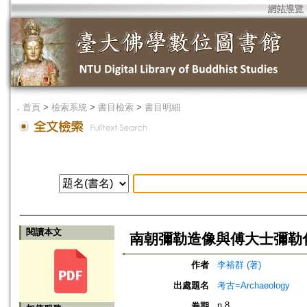
網站導覽
．
首頁
>
檢索系統
>
書目檢索
>
書目明細
閱讀本文
南朝彌勒造像與傅大士彌勒
作者
李裕群 (著)
出處題名
考古=Archaeology
n.8
卷期