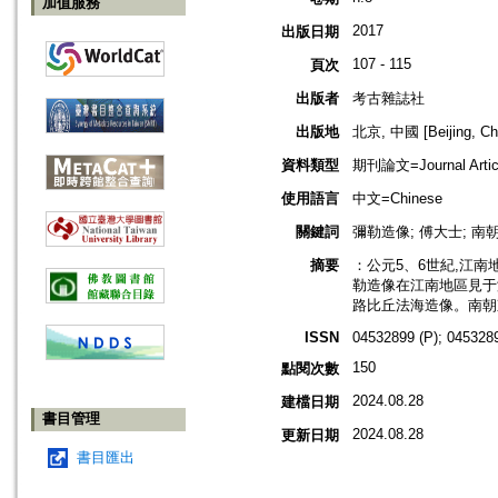
加值服務
2017
出版日期
107 - 115
頁次
出版者
考古雜誌社
出版地
北京, 中國 [Beijing, Ch
資料類型
期刊論文=Journal Artic
使用語言
中文=Chinese
關鍵詞
彌勒造像; 傅大士; 南
摘要
：公元5、6世紀,江
勒造像在江南地區見于
路比丘法海造像。南朝
ISSN
04532899 (P); 0453289
150
點閱次數
2024.08.28
建檔日期
書目管理
2024.08.28
更新日期
書目匯出