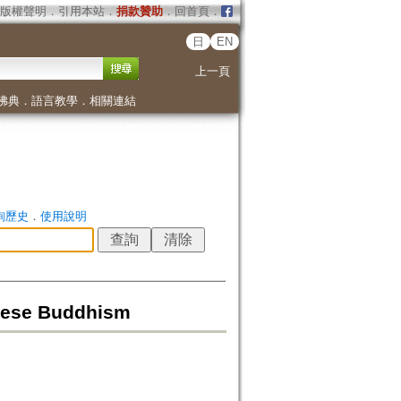
版權聲明
．
引用本站
．
捐款贊助
．
回首頁
．
日
EN
上一頁
佛典
．
語言教學
．
相關連結
詢歷史
．
使用說明
anese Buddhism