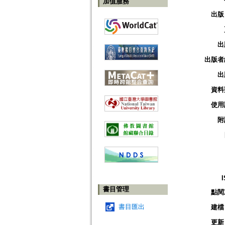
加值服務
出版
出
出版者
出
資料
使用
附
書目管理
點閱
書目匯出
建檔
更新