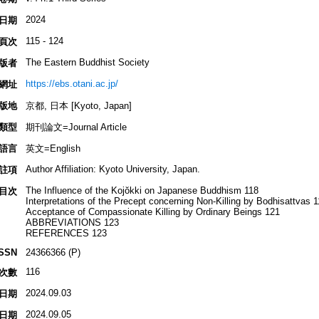
2024
日期
115 - 124
頁次
The Eastern Buddhist Society
版者
https://ebs.otani.ac.jp/
網址
版地
京都, 日本 [Kyoto, Japan]
類型
期刊論文=Journal Article
語言
英文=English
Author Affiliation: Kyoto University, Japan.
註項
The Influence of the Kojŏkki on Japanese Buddhism 118
目次
Interpretations of the Precept concerning Non-Killing by Bodhisattvas 1
Acceptance of Compassionate Killing by Ordinary Beings 121
ABBREVIATIONS 123
REFERENCES 123
ISSN
24366366 (P)
116
次數
2024.09.03
日期
2024.09.05
日期