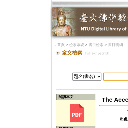
．
首頁
>
檢索系統
>
書目檢索
>
書目明細
閱讀本文
The Acce
出處