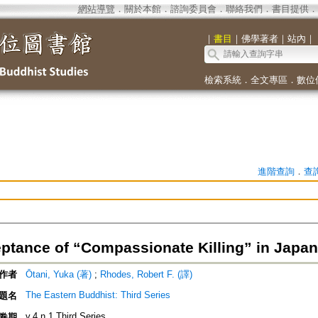
網站導覽
．
關於本館
．
諮詢委員會
．
聯絡我們
．
書目提供
．
｜
書目
｜
佛學著者
｜
站內
｜
檢索系統
．
全文專區
．
數位
進階查詢
．
查
ptance of “Compassionate Killing” in Jap
作者
Ōtani, Yuka (著)
;
Rhodes, Robert F. (譯)
The Eastern Buddhist: Third Series
題名
v.4 n.1 Third Series
卷期