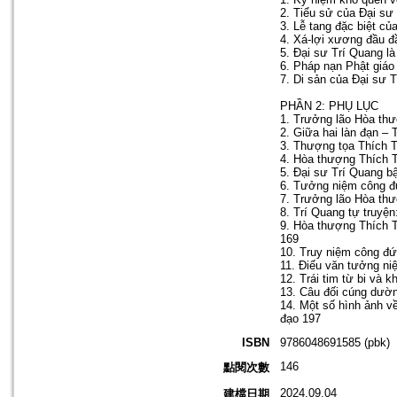
2. Tiểu sử của Đại sư
3. Lễ tang đặc biệt củ
4. Xá-lợi xương đầu đầ
5. Đại sư Trí Quang là
6. Pháp nạn Phật giá
7. Di sản của Đại sư T
PHẦN 2: PHỤ LỤC
1. Trưởng lão Hòa thư
2. Giữa hai làn đạn –
3. Thượng tọa Thích 
4. Hòa thượng Thích T
5. Đại sư Trí Quang b
6. Tưởng niệm công đ
7. Trưởng lão Hòa thư
8. Trí Quang tự truyệ
9. Hòa thượng Thích 
169
10. Truy niệm công đ
11. Điếu văn tưởng ni
12. Trái tim từ bi và 
13. Câu đối cúng dườn
14. Một số hình ảnh v
đạo 197
ISBN
9786048691585 (pbk)
146
點閱次數
2024.09.04
建檔日期