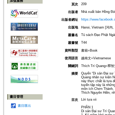
加值服務
209
頁次
Nhà xuất bản Hồng Đứ
出版者
https://www.facebook
出版者網址
出版地
Hanoi, Vietnam [河內
Tủ sách Đạo Phật Ng
叢書名
T44
叢書號
資料類型
書籍=Book
使用語言
越南文=Vietnamese
關鍵詞
Thích Trí Quang=釋
Quyển “Di sản Đại sư T
摘要
Quang nhân sự kiện Ng
này thực chất là tựa đ
tuyển tập này là nhữn
môn ích Chơn Thành, T
Thích Nguyên Hiền, n
書目管理
Lời tựa vii
目次
書目匯出
PHẦN 1
Di sản Đại sư Trí Qua
1. Kỷ niệm khó quên v