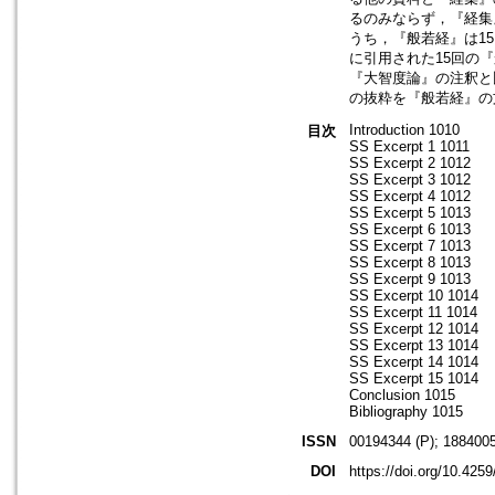
るのみならず，『経集
うち，『般若経』は1
に引用された15回の
『大智度論』の注釈と比較
の抜粋を『般若経』の
Introduction 1010
目次
SS Excerpt 1 1011
SS Excerpt 2 1012
SS Excerpt 3 1012
SS Excerpt 4 1012
SS Excerpt 5 1013
SS Excerpt 6 1013
SS Excerpt 7 1013
SS Excerpt 8 1013
SS Excerpt 9 1013
SS Excerpt 10 1014
SS Excerpt 11 1014
SS Excerpt 12 1014
SS Excerpt 13 1014
SS Excerpt 14 1014
SS Excerpt 15 1014
Conclusion 1015
Bibliography 1015
ISSN
00194344 (P); 1884005
DOI
https://doi.org/10.425