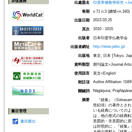
加值服務
出處題名
印度學佛教學研究 =Journal 
卷期
v.71 n.3 (總號=n.160)
2023.03.25
出版日期
1010 - 1015
頁次
出版者
日本印度学仏教学会
http://www.jaibs.jp/
出版者網址
出版地
東京, 日本 [Tokyo, Jap
資料類型
期刊論文=Journal Artic
使用語言
英文=English
Author Affiliation: IS
附註項
Nāgārjuna; Prajñāpār
關鍵詞
摘要
『経集』（Sūtras
世紀頃）の著作とされ
いる経典についてのよ
書目管理
は，他の形式の経典転
意図的・非意図的に原
書目匯出
は対照的に，『経集』
る他の資料と『経集』