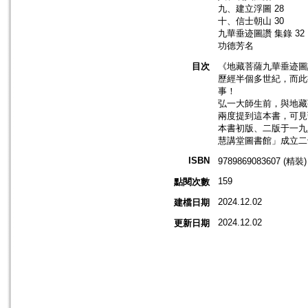
九、建立浮圖 28
十、信士朝山 30
九華垂迹圖讚 集錄 32
功德芳名
目次
《地藏菩薩九華垂迹圖
歷經半個多世紀，而此
事！
弘一大師生前，與地藏
兩度提到這本書，可見
本書初版、二版于一九
慧講堂圖書館」成立二
ISBN
9789869083607 (精裝)
159
點閱次數
2024.12.02
建檔日期
2024.12.02
更新日期