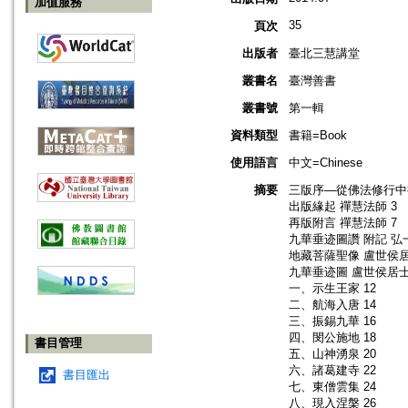
加值服務
35
頁次
出版者
臺北三慧講堂
叢書名
臺灣善書
叢書號
第一輯
資料類型
書籍=Book
使用語言
中文=Chinese
摘要
三版序—從佛法修行中得
出版緣起 禪慧法師 3
再版附言 禪慧法師 7
九華垂迹圖讚 附記 弘
地藏菩薩聖像 盧世侯居
九華垂迹圖 盧世侯居士 
一、示生王家 12
二、航海入唐 14
三、振錫九華 16
四、閔公施地 18
書目管理
五、山神湧泉 20
六、諸葛建寺 22
書目匯出
七、東僧雲集 24
八、現入涅槃 26