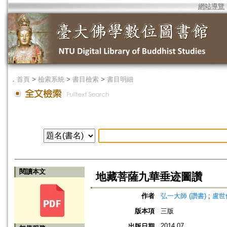
網站導覽
．
首頁
>
檢索系統
>
書目檢索
>
書目明細
閱讀本文
地藏菩薩九華垂迹圖讚
作者
弘一大師 (讚書)
;
盧世侯
版本項
三版
2014.07
出版日期