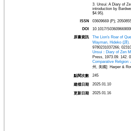
3. Unsui: A Diary of Z
introduction by Bardwe
$4.95).
ISSN
03609669 (P); 2050855
DOI
10.1017/S0360966900
原書資訊
The Lion's Roar of Qu
Wayman, Hideko (譯)
.
9780231037266; 0231
Unsui：Diary of Zen Mo
Press, 1973.09. 142. 
Comparative Religion: 
州, 美國]: Harper & Row
245
點閱次數
2025.01.10
建檔日期
2025.01.16
更新日期