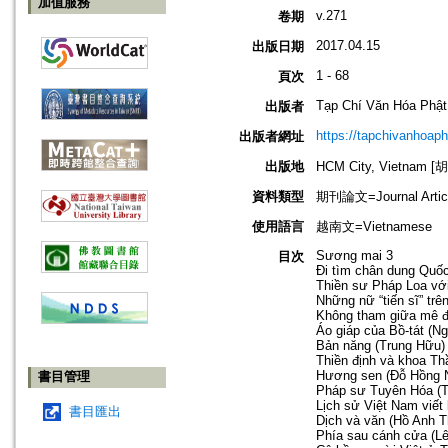
加值服務
v.271
卷期
2017.04.15
出版日期
1 - 68
頁次
Tạp Chí Văn Hóa Phật
出版者
https://tapchivanhoap
出版者網址
出版地
HCM City, Vietnam
資料類型
期刊論文=Journal Artic
使用語言
越南文=Vietnamese
Sương mai 3
目次
Đi tìm chân dung Quố
Thiền sư Pháp Loa với
Những nữ “tiến sĩ” trê
Không tham giữa mê đ
Áo giáp của Bồ-tát (N
Bản năng (Trung Hữu)
Thiền định và khoa Th
Hương sen (Đỗ Hồng 
書目管理
Pháp sư Tuyên Hóa (T
Lịch sử Việt Nam viế
書目匯出
Dịch và văn (Hồ Anh T
Phía sau cánh cửa (Lê