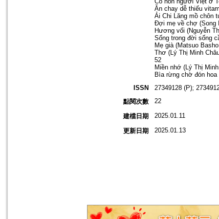
Cô hồn người Việt ở T
Ăn chay dễ thiếu vit
Ải Chi Lăng mồ chôn t
Đợi mẹ về chợ (Song 
Hương vối (Nguyễn Thị
Sống trong đời sống c
Mẹ già (Matsuo Basho;
Thơ (Lý Thị Minh Châ
52
Miền nhớ (Lý Thị Minh
Bìa rừng chờ đón hoa
ISSN
27349128 (P); 2734912
22
點閱次數
2025.01.11
建檔日期
2025.01.13
更新日期