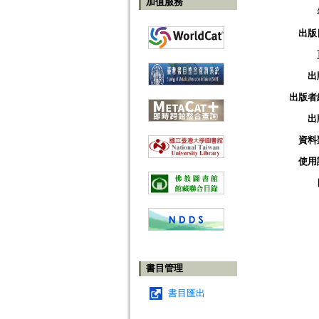
加值服務
出版
出
出版者
出
資料
使用
書目管理
書目匯出