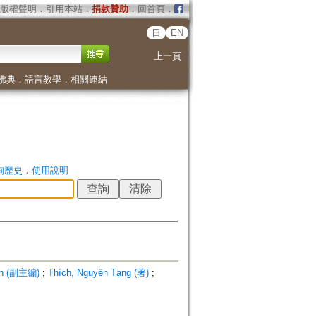
版權聲明
．
引用本站
．
捐款贊助
．
回首頁
．
日
EN
上一頁
佛典
．
語言教學
．
相關連結
詢歷史
．
使用說明
iền (副主編)
;
Thích, Nguyên Tạng (著)
;