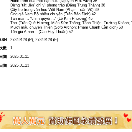
Hành trình của một bạn hữu (Nguyễn Hữu Đức) 36
Đừng “tắt đèn” chỉ vì phong trào (Đặng Trung Thành) 38
Cây tre trong văn học Việt Nam (Phạm Tuấn Vũ) 39
Ông già Nam Bộ nhiều chuyện (Trần Bảo Định) 42
Tản mạn… “chim quyên…” (Lê Kim Phượng) 45
Thơ (Trần Quê Hương; Miên Đức Thắng; Tánh Thiện; Trường Khánh; 
Mười mẩu chuyện Thiền (Sofo Archon; Phạm Chánh Cần dịch) 50
Tôn giả A-nan... (Cao Huy Thuần) 52
SSN
27349128 (P); 27349128 (E)
1
次數
2025.01.11
日期
2025.01.13
日期