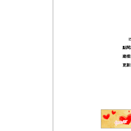
I
點閱
建檔
更新