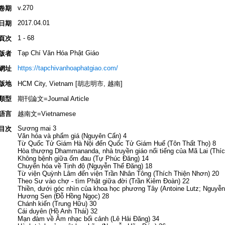
v.270
卷期
2017.04.01
日期
1 - 68
頁次
Tạp Chí Văn Hóa Phật Giáo
版者
https://tapchivanhoaphatgiao.com/
網址
版地
HCM City, Vietnam [胡志明市, 越南]
類型
期刊論文=Journal Article
語言
越南文=Vietnamese
Sương mai 3
目次
Văn hóa và phẩm giá (Nguyên Cẩn) 4
Từ Quốc Tử Giám Hà Nội đến Quốc Tử Giám Huế (Tôn Thất Thọ) 8
Hòa thượng Dhammananda, nhà truyền giáo nổi tiếng của Mã Lai (Thí
Không bệnh giữa ốm đau (Tự Phúc Đăng) 14
Chuyển hóa về Tịnh độ (Nguyễn Thế Đăng) 18
Từ viện Quỳnh Lâm đến viện Trần Nhân Tông (Thích Thiện Nhơn) 20
Theo Sư vào chợ - tìm Phật giữa đời (Trần Kiêm Đoàn) 22
Thiền, dưới góc nhìn của khoa học phương Tây (Antoine Lutz; Nguyễn
Hương Sen (Đỗ Hồng Ngọc) 28
Chánh kiến (Trung Hữu) 30
Cái duyên (Hồ Anh Thái) 32
Mạn đàm về Âm nhạc bối cảnh (Lê Hải Đăng) 34