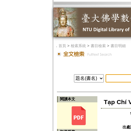
．
首頁
>
檢索系統
>
書目檢索
>
書目明細
閱讀本文
Tạp Chí 
出處