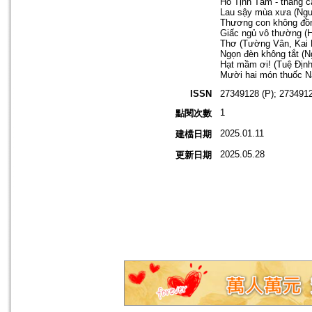
Hồ Tịnh Tâm - thắng c
Lau sậy mùa xưa (Ng
Thương con không đồn
Giấc ngủ vô thường (
Thơ (Tường Vân, Kai 
Ngọn đèn không tắt (
Hạt mầm ơi! (Tuệ Định
Mười hai món thuốc N
ISSN
27349128 (P); 2734912
1
點閱次數
2025.01.11
建檔日期
2025.05.28
更新日期