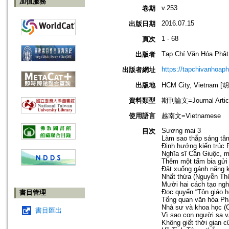
加值服務
v.253
卷期
2016.07.15
出版日期
1 - 68
頁次
Tạp Chí Văn Hóa Phật
出版者
https://tapchivanhoap
出版者網址
出版地
HCM City, Vietnam
資料類型
期刊論文=Journal Artic
使用語言
越南文=Vietnamese
Sương mai 3
目次
Làm sao thắp sáng tâ
Định hướng kiến trúc 
Nghĩa sĩ Cần Giuộc, m
Thêm một tấm bia gửi 
Đặt xuống gánh nặng 
Nhất thừa (Nguyễn Th
Mười hai cách tạo nghi
Đọc quyển “Tôn giáo 
書目管理
Tổng quan văn hóa Phật
Nhà sư và khoa học (
書目匯出
Vì sao con người sa v
Không giết thời gian c