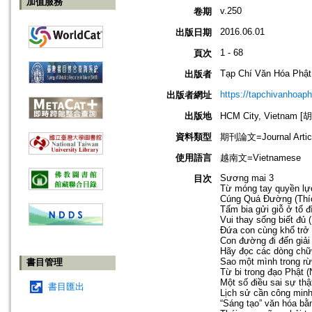
加值服務
v.250
卷期
2016.06.01
出版日期
1 - 68
頁次
Tạp Chí Văn Hóa Phật
出版者
https://tapchivanhoap
出版者網址
出版地
HCM City, Vietnam
資料類型
期刊論文=Journal Artic
使用語言
越南文=Vietnamese
Sương mai 3
目次
Từ móng tay quyền lự
Cúng Quá Đường (Thí
Tấm bia gửi giỗ ở tổ 
Vui thay sống biết đủ
Đứa con cùng khổ trở
Con đường đi đến giải
Hãy đọc các dòng chữ
Sao một mình trong rừ
書目管理
Từ bi trong đạo Phật 
Một số điều sai sự th
書目匯出
Lịch sử cần công minh
“Sáng tạo” văn hóa bằ