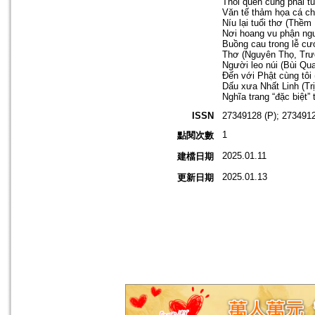
Thói quen cũng phải t
Văn tế thảm họa cá ch
Níu lại tuổi thơ (Thềm
Nơi hoang vu phận ng
Buồng cau trong lễ c
Thơ (Nguyên Thọ, Trư
Người leo núi (Bùi Qu
Đến với Phật cùng tôi
Dấu xưa Nhất Linh (Tr
Nghĩa trang “đặc biệt”
ISSN
27349128 (P); 2734912
1
點閱次數
2025.01.11
建檔日期
2025.01.13
更新日期