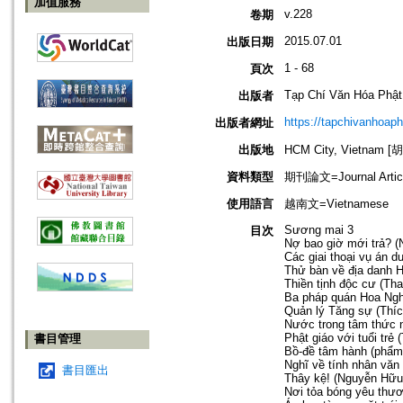
加值服務
v.228
卷期
2015.07.01
出版日期
1 - 68
頁次
Tạp Chí Văn Hóa Phật
出版者
https://tapchivanhoap
出版者網址
出版地
HCM City, Vietnam
資料類型
期刊論文=Journal Artic
使用語言
越南文=Vietnamese
Sương mai 3
目次
Nợ bao giờ mới trả? (
Các giai thoại vụ án 
Thử bàn về địa danh H
Thiền tịnh độc cư (Th
Ba pháp quán Hoa Ngh
Quản lý Tăng sự (Thíc
Nước trong tâm thức 
Phật giáo với tuổi trẻ
書目管理
Bồ-đề tâm hành (phẩm 
Nghĩ về tính nhân văn 
書目匯出
Thây kệ! (Nguyễn Hữu
Nơi tỏa bóng yêu thươ