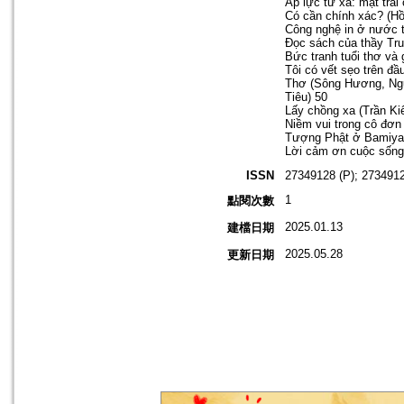
Áp lực từ xa: mặt trái
Có cần chính xác? (Hồ
Công nghệ in ở nước t
Đọc sách của thầy Tr
Bức tranh tuổi thơ và
Tôi có vết sẹo trên đầ
Thơ (Sông Hương, Ng
Tiêu) 50
Lấy chồng xa (Trần Ki
Niềm vui trong cô đơ
Tượng Phật ở Bamiyan
Lời cảm ơn cuộc sống
ISSN
27349128 (P); 2734912
1
點閱次數
2025.01.13
建檔日期
2025.05.28
更新日期