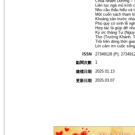
Chùa Nhẫm Dương – T
Liên tục ngả mũ kính 
Nhu cầu thấu hiểu và 
Một cuốn sách tham kh
Khoảng sân trước nhà
Phú quý có sinh lễ ngh
Hợp tác là giúp đỡ nh
Ký ức tháng Tư (Nguy
Thơ (Trường Khánh, T
Trôi trên dòng thời gi
Lời cảm ơn cuộc sống
ISSN
27349128 (P); 2734912
1
點閱次數
2025.01.13
建檔日期
2025.03.07
更新日期