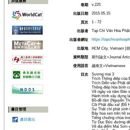
加值服務
v.225
卷期
2015.05.15
出版日期
1 - 72
頁次
Tạp Chí Văn Hóa Phật
出版者
https://tapchivanhoap
出版者網址
出版地
HCM City, Vietnam
資料類型
期刊論文=Journal Artic
使用語言
越南文=Vietnamese
Sương mai 3
目次
Trích Thông điệp củ
Trích Diễn văn Phật 
Thông điệp hòa bình 
Về ngày và năm Đản s
Hành trình xây dựng l
Bồ-đề tâm (Nguyễn Th
Cõi Phật đâu xa! (Đỗ 
Sự Thật chỉ phát sinh
書目管理
Bảy hoa sen trên hồ s
Tiếng chuông chùa tro
書目匯出
Từ Dục Đức đường đến
Về địa điểm Mai Sơn v