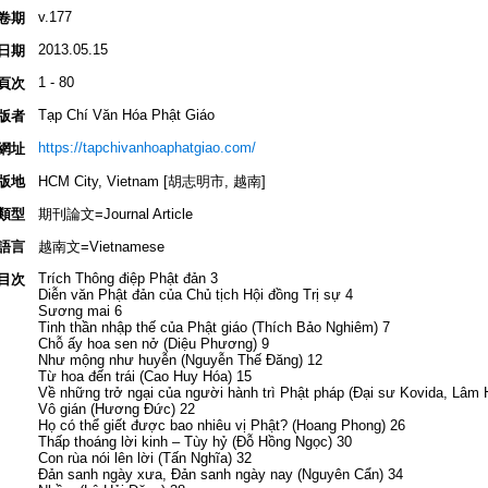
v.177
卷期
2013.05.15
日期
1 - 80
頁次
Tạp Chí Văn Hóa Phật Giáo
版者
https://tapchivanhoaphatgiao.com/
網址
版地
HCM City, Vietnam [胡志明市, 越南]
類型
期刊論文=Journal Article
語言
越南文=Vietnamese
Trích Thông điệp Phật đản 3
目次
Diễn văn Phật đản của Chủ tịch Hội đồng Trị sự 4
Sương mai 6
Tinh thần nhập thế của Phật giáo (Thích Bảo Nghiêm) 7
Chỗ ấy hoa sen nở (Diệu Phương) 9
Như mộng như huyễn (Nguyễn Thế Đăng) 12
Từ hoa đến trái (Cao Huy Hóa) 15
Về những trở ngại của người hành trì Phật pháp (Đại sư Kovida, Lâm 
Vô gián (Hương Đức) 22
Họ có thể giết được bao nhiêu vị Phật? (Hoang Phong) 26
Thấp thoáng lời kinh – Tùy hỷ (Đỗ Hồng Ngọc) 30
Con rùa nói lên lời (Tấn Nghĩa) 32
Đản sanh ngày xưa, Đản sanh ngày nay (Nguyên Cẩn) 34