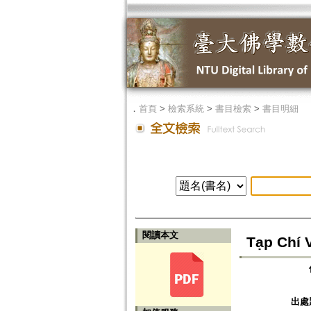
．
首頁
>
檢索系統
>
書目檢索
>
書目明細
閱讀本文
Tạp Chí 
出處