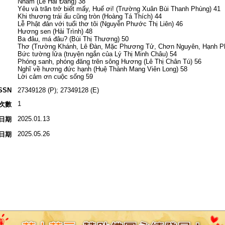
Nhầm (Lê Hải Đăng) 38
Yêu và trăn trở biết mấy, Huế ơi! (Trường Xuân Bùi Thanh Phùng) 41
Khi thương trái ấu cũng tròn (Hoàng Tá Thích) 44
Lễ Phật đản với tuổi thơ tôi (Nguyễn Phước Thị Liên) 46
Hương sen (Hải Trình) 48
Ba đâu, má đâu? (Bùi Thị Thương) 50
Thơ (Trường Khánh, Lê Đàn, Mặc Phương Tử, Chơn Nguyên, Hạnh Ph
Bức tường lửa (truyện ngắn của Lý Thị Minh Châu) 54
Phóng sanh, phóng đăng trên sông Hương (Lê Thị Chân Tú) 56
Nghĩ về hương đức hạnh (Huệ Thành Mang Viên Long) 58
Lời cảm ơn cuộc sống 59
SSN
27349128 (P); 27349128 (E)
1
次數
2025.01.13
日期
2025.05.26
日期