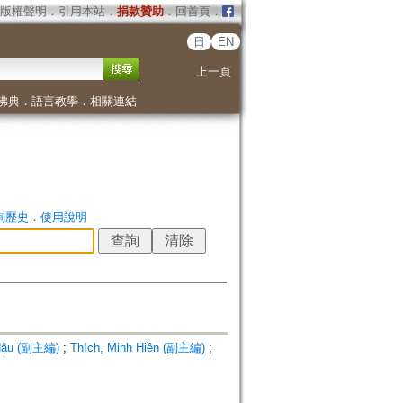
版權聲明
．
引用本站
．
捐款贊助
．
回首頁
．
日
EN
上一頁
佛典
．
語言教學
．
相關連結
詢歷史
．
使用說明
 Hậu (副主編)
;
Thích, Minh Hiền (副主編)
;