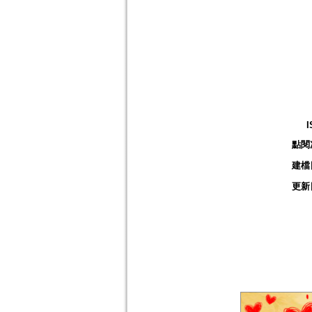
I
點閱
建檔
更新