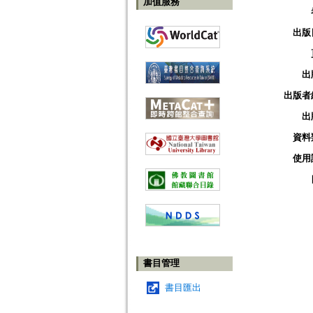
加值服務
出版
出
出版者
出
資料
使用
書目管理
書目匯出