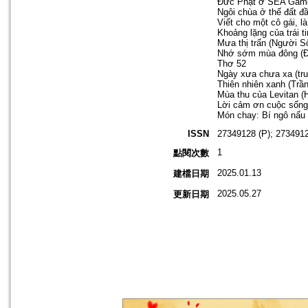
Đức Phật ở SEA Game
Ngôi chùa ở thế đất đ
Viết cho một cô gái, l
Khoảng lặng của trái t
Mưa thị trấn (Người S
Nhớ sớm mùa đông (Đo
Thơ 52
Ngày xưa chưa xa (tr
Thiên nhiên xanh (Trầ
Mùa thu của Levitan (
Lời cảm ơn cuộc sống
Món chay: Bí ngô nấu 
ISSN
27349128 (P); 2734912
1
點閱次數
2025.01.13
建檔日期
2025.05.27
更新日期