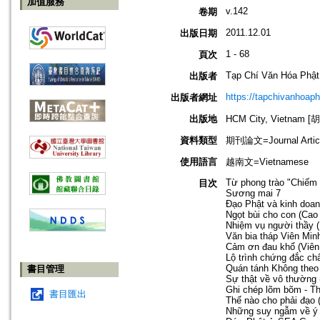
加值服務
v.142
卷期
2011.12.01
出版日期
1 - 68
頁次
Tạp Chí Văn Hóa Phật
出版者
https://tapchivanhoap
出版者網址
出版地
HCM City, Vietnam
資料類型
期刊論文=Journal Artic
使用語言
越南文=Vietnamese
Từ phong trào "Chiếm 
目次
Sương mai 7
Đạo Phật và kinh doan
Ngọt bùi cho con (Cao
Nhiệm vụ người thầy (
Văn bia tháp Viên Mi
Cảm ơn đau khổ (Viên
Lộ trình chứng đắc châ
Quán tánh Không theo
書目管理
Sự thật về vô thường 
Ghi chép lõm bõm - Th
書目匯出
Thế nào cho phải đạo 
Những suy ngẫm về ý ng