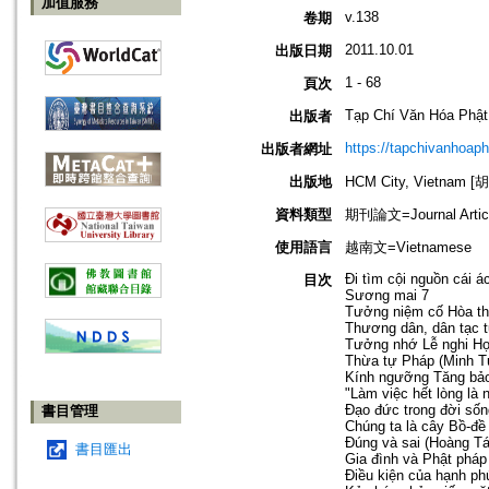
加值服務
v.138
卷期
2011.10.01
出版日期
1 - 68
頁次
Tạp Chí Văn Hóa Phật
出版者
https://tapchivanhoap
出版者網址
出版地
HCM City, Vietnam
資料類型
期刊論文=Journal Artic
使用語言
越南文=Vietnamese
Đi tìm cội nguồn cái á
目次
Sương mai 7
Tưởng niệm cố Hòa thư
Thương dân, dân tạc 
Tưởng nhớ Lễ nghi Họ
Thừa tự Pháp (Minh T
Kính ngưỡng Tăng bảo
"Làm việc hết lòng là
Đạo đức trong đời sốn
書目管理
Chúng ta là cây Bồ-đề
Đúng và sai (Hoàng Tá
書目匯出
Gia đình và Phật phá
Điều kiện của hạnh ph