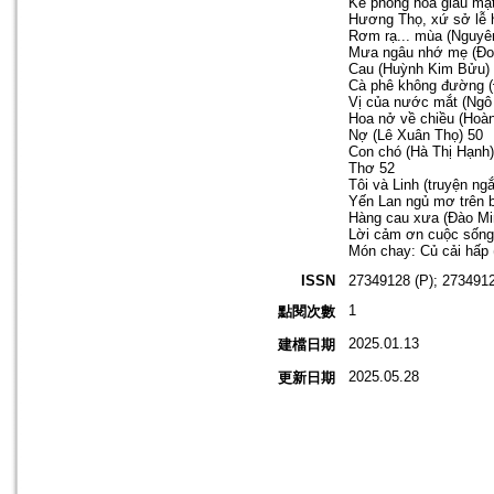
Kẻ phóng hỏa giấu mặ
Hương Thọ, xứ sở lễ 
Rơm rạ... mùa (Nguyê
Mưa ngâu nhớ mẹ (Đoà
Cau (Huỳnh Kim Bửu)
Cà phê không đường 
Vị của nước mắt (Ngô
Hoa nở về chiều (Hoàn
Nợ (Lê Xuân Thọ) 50
Con chó (Hà Thị Hạnh)
Thơ 52
Tôi và Linh (truyện ng
Yến Lan ngủ mơ trên 
Hàng cau xưa (Đào Mi
Lời cảm ơn cuộc sống
Món chay: Củ cải hấp
ISSN
27349128 (P); 2734912
1
點閱次數
2025.01.13
建檔日期
2025.05.28
更新日期