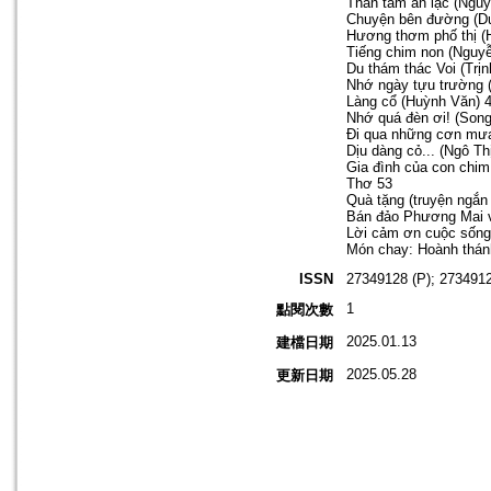
Thân tâm an lạc (Ngu
Chuyện bên đường (Dư
Hương thơm phố thị (
Tiếng chim non (Nguy
Du thám thác Voi (Trịn
Nhớ ngày tựu trường 
Làng cổ (Huỳnh Văn) 
Nhớ quá đèn ơi! (Song
Đi qua những cơn mưa
Dịu dàng cỏ... (Ngô T
Gia đình của con chim
Thơ 53
Quà tặng (truyện ngắn
Bán đảo Phương Mai v
Lời cảm ơn cuộc sống
Món chay: Hoành thán
ISSN
27349128 (P); 2734912
1
點閱次數
2025.01.13
建檔日期
2025.05.28
更新日期