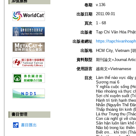
加值服務
v.136
卷期
2011.09.01
出版日期
1 - 68
頁次
Tạp Chí Văn Hóa Phật
出版者
https://tapchivanhoap
出版者網址
出版地
HCM City, Vietnam
資料類型
期刊論文=Journal Artic
使用語言
越南文=Vietnamese
Làm thế nào vực dậy 
目次
Sương mai 6
Ý nghĩa cuộc sống (Ho
Hào nhoáng và thực c
Sợi chỉ xuyên suốt (Tr
Hành trì tịnh hạnh theo
Nhẫn (Nguyễn Thế Đăn
Thấp thoáng lời kinh 
Lá thư Trung thu (Thả
書目管理
Con cái nghĩ gì về ch
Sân hận luôn làm khổ t
書目匯出
Não bộ trong lúc thiền
Biết ơn... khí trời (Th