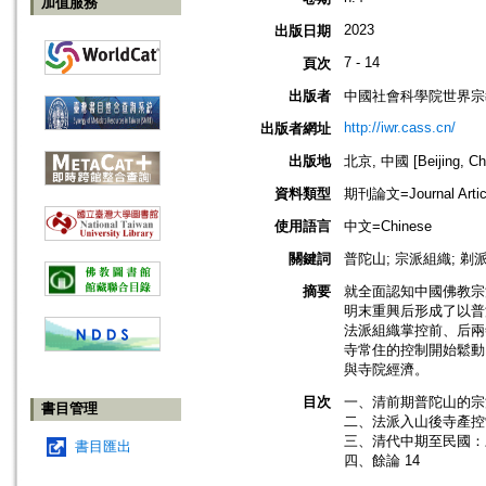
加值服務
2023
出版日期
7 - 14
頁次
出版者
中國社會科學院世界宗
http://iwr.cass.cn/
出版者網址
出版地
北京, 中國 [Beijing, Ch
資料類型
期刊論文=Journal Artic
使用語言
中文=Chinese
關鍵詞
普陀山; 宗派組織; 剃派
摘要
就全面認知中國佛教宗
明末重興后形成了以普
法派組織掌控前、后兩
寺常住的控制開始鬆動
與寺院經濟。
目次
一、清前期普陀山的宗
書目管理
二、法派入山後寺產控
三、清代中期至民國：
書目匯出
四、餘論 14