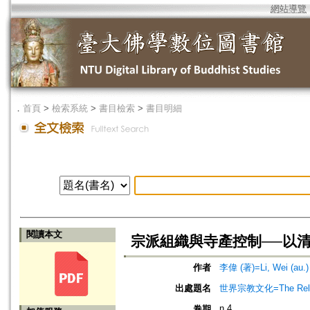
網站導覽
．
首頁
>
檢索系統
>
書目檢索
>
書目明細
閱讀本文
宗派組織與寺產控制──以
作者
李偉 (著)=Li, Wei (au.)
出處題名
世界宗教文化=The Religio
n.4
卷期