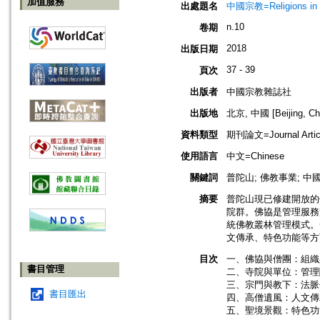
加值服務
出處題名
中國宗教=Religions in
n.10
卷期
2018
出版日期
37 - 39
頁次
出版者
中國宗教雜誌社
出版地
北京, 中國 [Beijing, Ch
資料類型
期刊論文=Journal Artic
使用語言
中文=Chinese
關鍵詞
普陀山; 佛教事業; 中
摘要
普陀山現已修建開放的
院群。佛協是管理服務
統佛教叢林管理模式。
文傳承、特色功能等方
目次
一、佛協與僧團：組織架
書目管理
二、寺院與單位：管理關
三、宗門與教下：法脈傳
書目匯出
四、高僧遺風：人文傳承
五、聖境景觀：特色功能