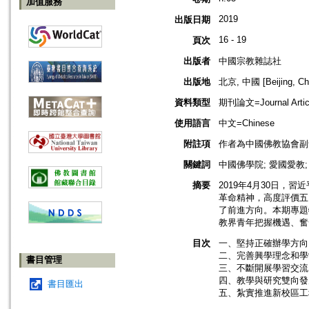
加值服務
2019
出版日期
16 - 19
頁次
出版者
中國宗教雜誌社
出版地
北京, 中國 [Beijing, Ch
資料類型
期刊論文=Journal Artic
使用語言
中文=Chinese
附註項
作者為中國佛教協會副
關鍵詞
中國佛學院; 愛國愛教;
摘要
2019年4月30日，
革命精神，高度評價五
了前進方向。本期專題
教界青年把握機遇、奮
目次
一、堅持正確辦學方向 
二、完善興學理念和學制
書目管理
三、不斷開展學習交流 
四、教學與研究雙向發力
書目匯出
五、紮實推進新校區工程