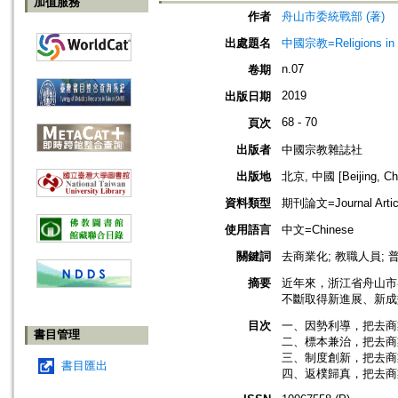
加值服務
作者
舟山市委統戰部 (著)
出處題名
中國宗教=Religions in
n.07
卷期
2019
出版日期
68 - 70
頁次
出版者
中國宗教雜誌社
出版地
北京, 中國 [Beijing, Ch
資料類型
期刊論文=Journal Artic
使用語言
中文=Chinese
關鍵詞
去商業化; 教職人員; 
摘要
近年來，浙江省舟山市
不斷取得新進展、新成
目次
一、因勢利導，把去商
書目管理
二、標本兼治，把去商
三、制度創新，把去商
書目匯出
四、返樸歸真，把去商