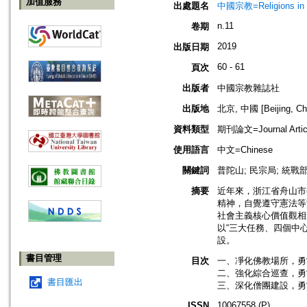
加值服務
出處題名
中國宗教=Religions in
n.11
卷期
2019
出版日期
60 - 61
頁次
出版者
中國宗教雜誌社
出版地
北京, 中國 [Beijing, Ch
資料類型
期刊論文=Journal Artic
使用語言
中文=Chinese
關鍵詞
普陀山; 民宗局; 統戰
摘要
近年來，浙江省舟山市
精神，自覺遵守憲法等
社會主義核心價值觀相
以“三大任務、四個中
設。
書目管理
目次
一、凈化佛教場所，勇
二、強化綜合巡查，勇
書目匯出
三、深化僧團建設，勇
ISSN
10067558 (P)