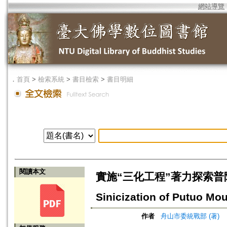
網站導覽
．
首頁
>
檢索系統
>
書目檢索
>
書目明細
閱讀本文
實施“三化工程”著力探索普陀山佛教
Sinicization of Putuo M
作者
舟山市委統戰部 (著)