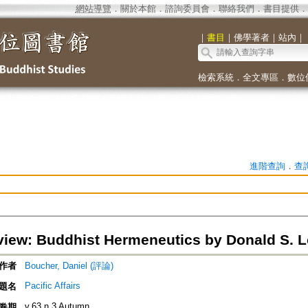
網站導覽
．
關於本館
．
諮詢委員會
．
聯絡我們
．
書目提供
．
｜
書目
｜
佛學著者
｜
站內
｜
檢索系統
．
全文專區
．
數位
進階查詢
．
查
iew: Buddhist Hermeneutics by Donald S. Lo
作者
Boucher, Daniel (評論)
Pacific Affairs
題名
v.63 n.3 Autumn
卷期