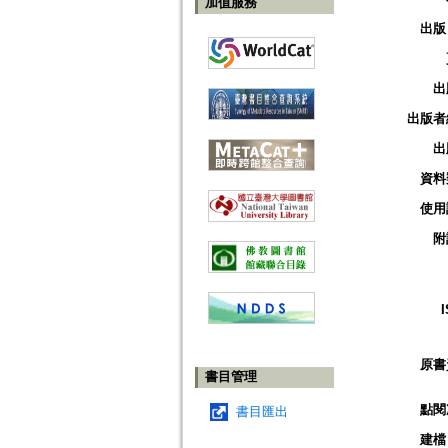
加值服務
出版
出
出版者
出
資料
使用
附
原書
書目管理
點閱
書目匯出
建檔