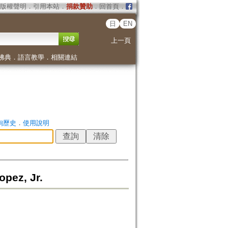
版權聲明
．
引用本站
．
捐款贊助
．
回首頁
．
日
EN
上一頁
佛典
．
語言教學
．
相關連結
詢歷史
．
使用說明
pez, Jr.