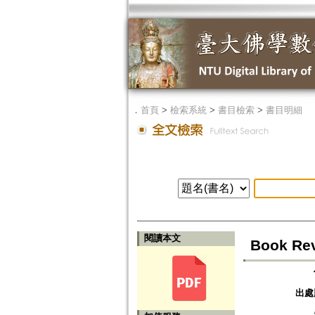
．
首頁
>
檢索系統
>
書目檢索
>
書目明細
閱讀本文
Book Rev
出處