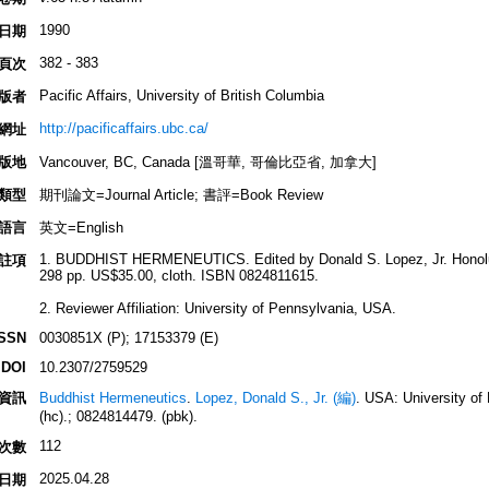
1990
日期
382 - 383
頁次
Pacific Affairs, University of British Columbia
版者
http://pacificaffairs.ubc.ca/
網址
版地
Vancouver, BC, Canada [溫哥華, 哥倫比亞省, 加拿大]
類型
期刊論文=Journal Article; 書評=Book Review
語言
英文=English
1. BUDDHIST HERMENEUTICS. Edited by Donald S. Lopez, Jr. Honolulu:
註項
298 pp. US$35.00, cloth. ISBN 0824811615.
2. Reviewer Affiliation: University of Pennsylvania, USA.
ISSN
0030851X (P); 17153379 (E)
DOI
10.2307/2759529
資訊
Buddhist Hermeneutics
.
Lopez, Donald S., Jr. (編)
. USA: University of
(hc).; 0824814479. (pbk).
112
次數
2025.04.28
日期