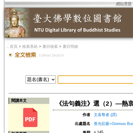
網站導覽
．
首頁
>
檢索系統
>
書目檢索
>
書目明細
閱讀本文
《法句義注》選（2）—熱
作者
文喜尊者 (譯)
出處題名
香光莊嚴=Glorious Bud
n.145
卷期