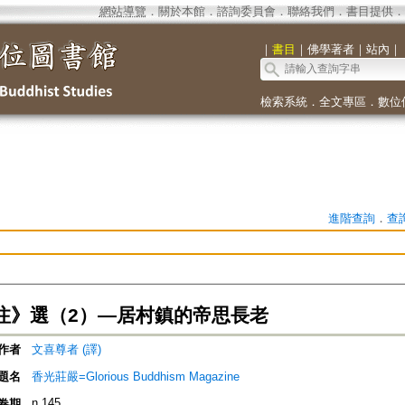
網站導覽
．
關於本館
．
諮詢委員會
．
聯絡我們
．
書目提供
．
｜
書目
｜
佛學著者
｜
站內
｜
檢索系統
．
全文專區
．
數位
進階查詢
．
查
注》選（2）—居村鎮的帝思長老
作者
文喜尊者 (譯)
題名
香光莊嚴=Glorious Buddhism Magazine
n.145
卷期