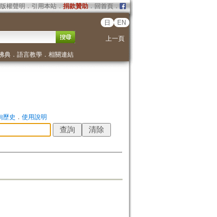
版權聲明
．
引用本站
．
捐款贊助
．
回首頁
．
日
EN
上一頁
佛典
．
語言教學
．
相關連結
詢歷史
．
使用說明