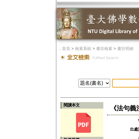
．
首頁
>
檢索系統
>
書目檢索
>
書目明細
閱讀本文
《法句義
出處