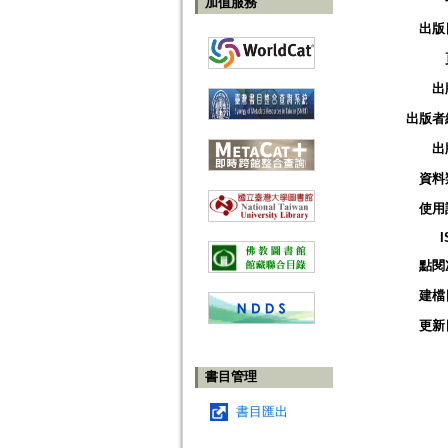
加值服務
出版
出
出版者
出
資料
使用
I
點閱
建檔
更新
書目管理
書目匯出