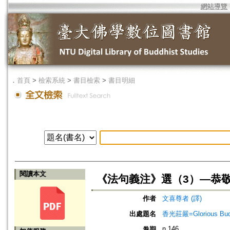
網站導覽
．
首頁
>
檢索系統
>
書目檢索
>
書目明細
閱讀本文
《法句義注》選（3）—恭
作者
文喜尊者 (譯)
出處題名
香光莊嚴=Glorious Bud
n.146
卷期