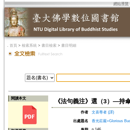
網站導覽
．
首頁
>
檢索系統
>
書目檢索
>
書目明細
閱讀本文
《法句義注》選（3）—持
作者
文喜尊者 (譯)
出處題名
香光莊嚴=Glorious Bud
n.146
卷期