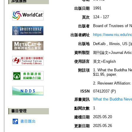
加值服務
1991
出版日期
124 - 127
頁次
Board of Trustees of No
出版者
https://www.niu.edu/in
出版者網址
出版地
DeKalb , Illinois,
資料類型
期刊論文=Journal Artic
使用語言
英文=English
1. What the Buddha Ne
附註項
$11.95, paper.
2. Reviewer Affiliation:
ISSN
07412037 (P)
What the Buddha Neve
原書資訊
1
點閱次數
書目管理
2025.05.20
建檔日期
書目匯出
2025.05.26
更新日期