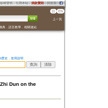
版權聲明
．
引用本站
．
捐款贊助
．
回首頁
．
日
EN
上一頁
佛典
．
語言教學
．
相關連結
詢歷史
．
使用說明
i Dun on the