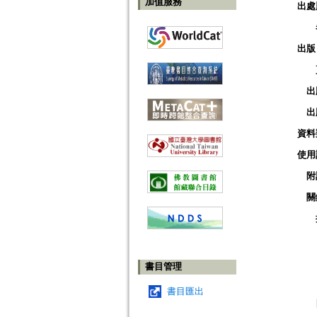
加值服務
出處
出版
出
出
資料
使用
附
關
書目管理
書目匯出