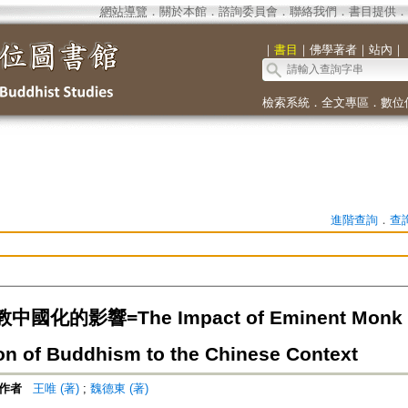
網站導覽
．
關於本館
．
諮詢委員會
．
聯絡我們
．
書目提供
．
｜
書目
｜
佛學著者
｜
站內
｜
檢索系統
．
全文專區
．
數位
進階查詢
．
查
化的影響=The Impact of Eminent Monk Zh
on of Buddhism to the Chinese Context
作者
王唯 (著)
;
魏德東 (著)