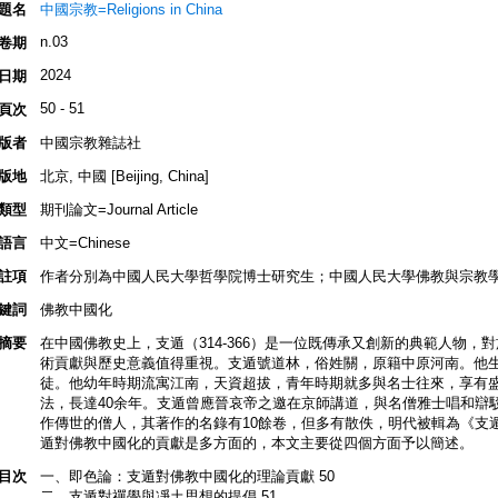
題名
中國宗教=Religions in China
n.03
卷期
2024
日期
50 - 51
頁次
版者
中國宗教雜誌社
版地
北京, 中國 [Beijing, China]
類型
期刊論文=Journal Article
語言
中文=Chinese
註項
作者分別為中國人民大學哲學院博士研究生；中國人民大學佛教與宗教
鍵詞
佛教中國化
摘要
在中國佛教史上，支遁（314-366）是一位既傳承又創新的典範人物
術貢獻與歷史意義值得重視。支遁號道林，俗姓關，原籍中原河南。他生
徒。他幼年時期流寓江南，天資超拔，青年時期就多與名士往來，享有盛
法，長達40余年。支遁曾應晉哀帝之邀在京師講道，與名僧雅士唱和辯
作傳世的僧人，其著作的名錄有10餘卷，但多有散佚，明代被輯為《支
遁對佛教中國化的貢獻是多方面的，本文主要從四個方面予以簡述。
目次
一、即色論：支遁對佛教中國化的理論貢獻 50
二、支遁對禪學與凈土思想的提倡 51