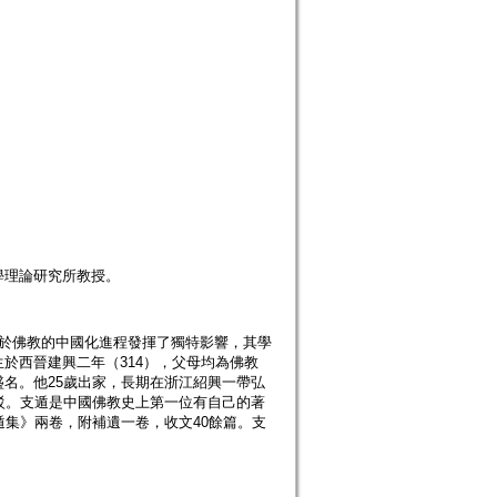
學理論研究所教授。
，對於佛教的中國化進程發揮了獨特影響，其學
於西晉建興二年（314），父母均為佛教
名。他25歲出家，長期在浙江紹興一帶弘
駁。支遁是中國佛教史上第一位有自己的著
遁集》兩卷，附補遺一卷，收文40餘篇。支