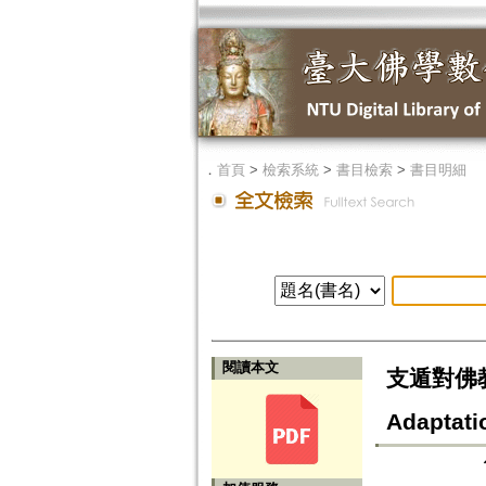
．
首頁
>
檢索系統
>
書目檢索
>
書目明細
閱讀本文
支遁對佛教中國
Adaptati