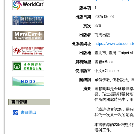
1
版本項
2025.06.28
出版日期
376
頁次
出版者
商周出版
https://www.cite.com.t
出版者網址
出版地
臺北市, 臺灣 [Taipei shi
資料類型
書籍=Book
使用語言
中文=Chinese
關鍵詞
藏傳佛教; 佛教說法; 
摘要
達賴喇嘛是全球最具指
譽。瑞士攝影師曼努埃
住所的獨處時光中，用
書目管理
「或許你會認為，長時
書目匯出
我們一次又一次的驚喜
本書收錄的235張照片
活與工作。