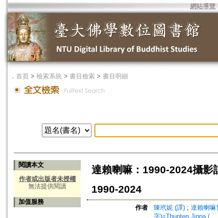
網站導覽
．
首頁
>
檢索系統
>
書目檢索
>
書目明細
閱讀本文
達賴喇嘛：1990-2024攝影記事=D
作者或出版者未授權
無法提供閱讀
1990-2024
加值服務
作者
陳玳妮 (譯)
;
達賴喇嘛
字)=Thupten Jinpa (⠀