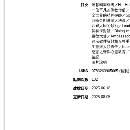
目次
達賴喇嘛尊者／His Holine
一位平凡的佛教僧侶／A Sim
全世界的精神導師／Spiritua
時輪金剛灌頂大法會／The K
西藏人民的領袖／Leader of
與科學對話／Dialogue wi
佛教大使／Ambassador 
跨宗教理解與相互尊重／Interre
生態與人類責任／Ecology a
慈悲之聲與心靈教育／The Voic
後記
圖片說明
ISBN
9786263905665 (精裝)
102
點閱次數
2025.06.18
建檔日期
2025.08.05
更新日期