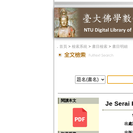
．
首頁
>
檢索系統
>
書目檢索
>
書目明細
閱讀本文
Je Serai 
出處
出版