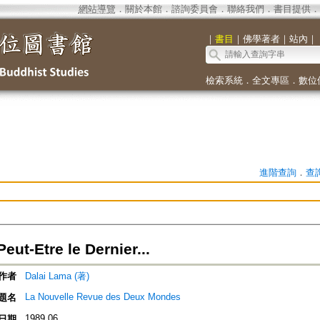
網站導覽
．
關於本館
．
諮詢委員會
．
聯絡我們
．
書目提供
．
｜
書目
｜
佛學著者
｜
站內
｜
檢索系統
．
全文專區
．
數位
進階查詢
．
查
Peut-Etre le Dernier...
作者
Dalai Lama (著)
La Nouvelle Revue des Deux Mondes
題名
1989.06
日期