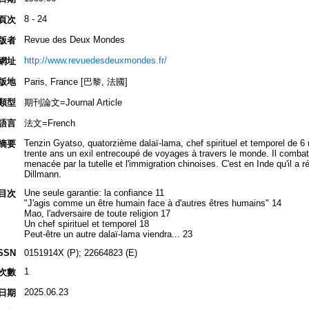
8 - 24
頁次
Revue des Deux Mondes
版者
http://www.revuedesdeuxmondes.fr/
網址
版地
Paris, France [巴黎, 法國]
類型
期刊論文=Journal Article
語言
法文=French
Tenzin Gyatso, quatorzième dalaï-lama, chef spirituel et temporel de 6 m
摘要
trente ans un exil entrecoupé de voyages à travers le monde. Il combat 
menacée par la tutelle et l'immigration chinoises. C'est en Inde qu'il a 
Dillmann.
Une seule garantie: la confiance 11
目次
"J'agis comme un être humain face à d'autres êtres humains" 14
Mao, l'adversaire de toute religion 17
Un chef spirituel et temporel 18
Peut-être un autre dalaï-lama viendra... 23
SSN
0151914X (P); 22664823 (E)
1
次數
2025.06.23
日期