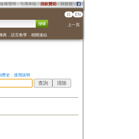
版權聲明
．
引用本站
．
捐款贊助
．
回首頁
．
日
EN
上一頁
佛典
．
語言教學
．
相關連結
詢歷史
．
使用說明