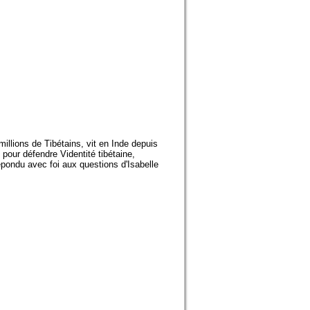
illions de Tibétains, vit en Inde depuis
pour défendre Videntité tibétaine,
répondu avec foi aux questions d'Isabelle