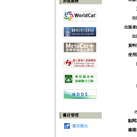
加值服務
出
出版者
出
資料
使用
I
書目管理
點閱
書目匯出
建檔