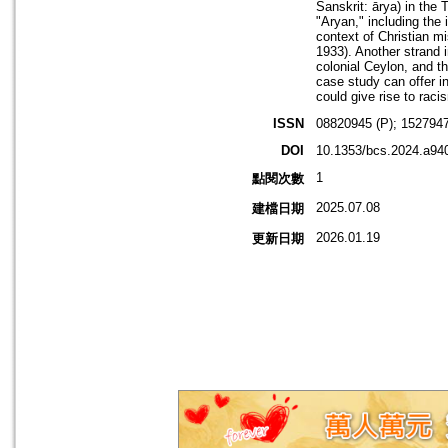
Sanskrit: ārya) in the 
"Aryan," including the 
context of Christian mi
1933). Another strand i
colonial Ceylon, and th
case study can offer in
could give rise to raci
ISSN
08820945 (P); 1527947
DOI
10.1353/bcs.2024.a94
1
點閱次數
2025.07.08
建檔日期
2026.01.19
更新日期