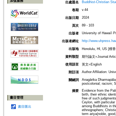
加值服務
Buddhist-Christian Stu
出處題名
v.44
卷期
2024
出版日期
89 - 103
頁次
University of Hawai'i 
出版者
http://www.uhpress.haw
出版者網址
出版地
Honolulu, HI, US 
資料類型
期刊論文=Journal Artic
使用語言
英文=English
Author Affiliation: Uni
附註項
Anagārika Dharmapāla; 
關鍵詞
postcolonial; racism; 
Evidence from the Pali
摘要
birth, their ethnic iden
書目管理
free of such judgments.
Ceylon, with particular
among Buddhists in thi
書目匯出
ethnographers; Christi
term ariya(noble, good,