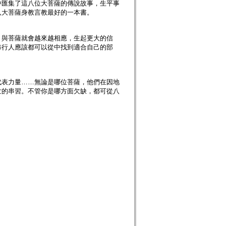
匯集了這八位大菩薩的傳說故事，生平事
八大菩薩身教言教最好的一本書。
與菩薩就會越來越相應，生起更大的信
修行人應該都可以從中找到適合自己的部
表力量……無論是哪位菩薩，他們在因地
世的串習。不管你是哪方面欠缺，都可從八