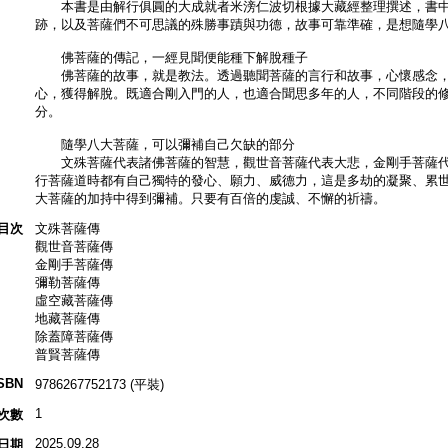
本書是由解行俱圓的大成就者米滂仁波切根據大藏經整理撰述，書中
跡，以及菩薩們不可思議的殊勝事蹟與功德，故事可靠準確，是想隨學
佛菩薩的傳記，一經見聞便能種下解脫種子
佛菩薩的故事，就是教法。透過聽聞菩薩的言行和故事，心懷感念，
心，獲得解脫。既適合剛入門的人，也適合聞思多年的人，不同階段的
分。
隨學八大菩薩，可以彌補自己欠缺的部分
文殊菩薩代表諸佛菩薩的智慧，觀世音菩薩代表大悲，金剛手菩薩代
行菩薩道時都有自己獨特的發心、願力、威德力，這是多劫的凝聚、累
大菩薩的加持中得到彌補。只要有百倍的虔誠、不懈的祈禱。
目次
文殊菩薩傳
觀世音菩薩傳
金剛手菩薩傳
彌勒菩薩傳
虛空藏菩薩傳
地藏菩薩傳
除蓋障菩薩傳
普賢菩薩傳
SBN
9786267752173 (平裝)
1
次數
2025.09.28
日期