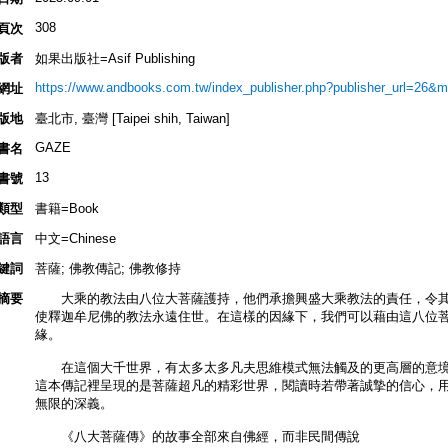
308
頁次
版者
如果出版社=Asif Publishing
https://www.andbooks.com.tw/index_publisher.php?publisher_url=26&
網址
版地
臺北市, 臺灣 [Taipei shih, Taiwan]
GAZE
書名
13
書號
類型
書籍=Book
語言
中文=Chinese
鍵詞
菩薩; 佛教傳記; 佛教修持
摘要
大乘的教法由八位大菩薩護持，他們承擔興盛大乘教法的責任，令其
使釋迦牟尼佛的教法永遠住世。在這樣的因緣下，我們可以藉由這八位
緣。
在這個大千世界，有太多太多凡夫思維模式無法觸及的更高層的意境
這本傳記裡呈現的是菩薩超凡的精彩世界，閱讀時若帶著誠摯的信心，
無限的深義。
《八大菩薩傳》的故事全部來自佛經，而非民間傳說