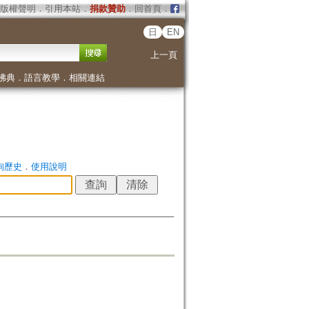
版權聲明
．
引用本站
．
捐款贊助
．
回首頁
．
日
EN
上一頁
佛典
．
語言教學
．
相關連結
詢歷史
．
使用說明