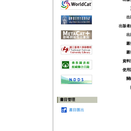
出
出版者
出
叢
叢
資料
使用
關
書目管理
書目匯出