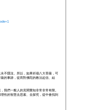
mode=1
永不隱沒。所以，如果祈禱八大菩薩，可
菩薩的事跡，從而對佛陀的教法起信、結
，我們一般人的見聞覺知非常非常有限。
用理性的智慧去思索、去探究，從中會找到