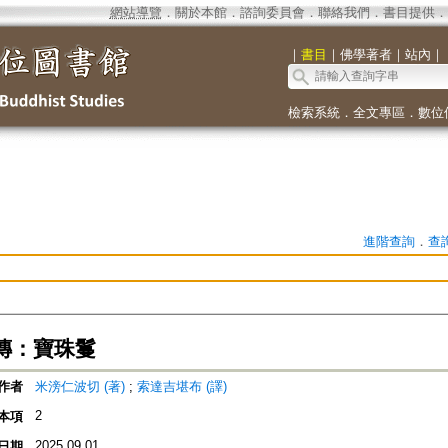
網站導覽
．
關於本館
．
諮詢委員會
．
聯絡我們
．
書目提供
．
｜
書目
｜
佛學著者
｜
站內
｜
檢索系統
．
全文專區
．
數位
進階查詢
．
查
傳：寶珠鬘
作者
米滂仁波切 (著)
;
索達吉堪布 (譯)
2
本項
2025.09.01
日期