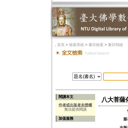
．
首頁
>
檢索系統
>
書目檢索
>
書目明細
閱讀本文
八大菩薩
作者或出版者未授權
無法提供閱讀
加值服務
版
出版