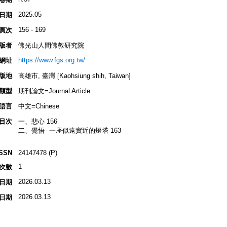
2025.05
日期
156 - 169
頁次
版者
佛光山人間佛教研究院
https://www.fgs.org.tw/
網址
版地
高雄市, 臺灣 [Kaohsiung shih, Taiwan]
類型
期刊論文=Journal Article
語言
中文=Chinese
目次
一、悲心 156
二、覺悟─一座似遠實近的燈塔 163
ISSN
24147478 (P)
1
次數
2026.03.13
日期
2026.03.13
日期