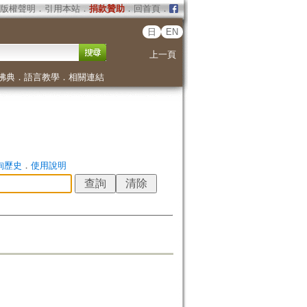
版權聲明
．
引用本站
．
捐款贊助
．
回首頁
．
日
EN
上一頁
佛典
．
語言教學
．
相關連結
詢歷史
．
使用說明