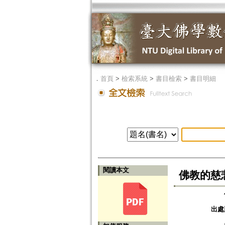
．
首頁
>
檢索系統
>
書目檢索
>
書目明細
閱讀本文
佛教的慈
出處