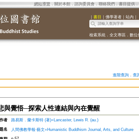
網站導覽
．
關於本館
．
諮詢委員會
．
聯絡我們
．
書目提供
．
｜
書目
｜
佛學著者
｜
站內
｜
檢索系統
．
全文專區
．
數位
進階查詢
．
查
悲與覺悟─探索人性連結與內在覺醒
作者
路易斯．蘭卡斯特 (著)=Lancaster, Lewis R. (au.)
題名
人間佛教學報‧藝文=Humanistic Buddhism Journal, Arts, and Culture
n.57
卷期