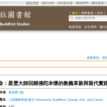
網站導覽
．
關於本館
．
諮詢委員會
．
聯絡我們
．
書目提供
．
｜
書目
｜
佛學著者
｜
站內
｜
檢索系統
．
全文專區
．
數位
進階查詢
．
查
命：星雲大師回歸佛陀本懷的教義革新與當代實
作者
蔡孟樺 (著)
題名
人間佛教學報‧藝文=Humanistic Buddhism Journal, Arts, and Culture
n.61
卷期