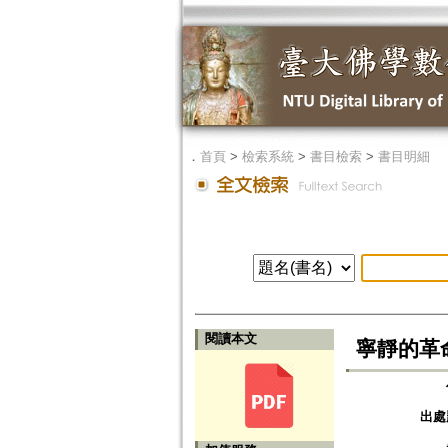
．
首頁
>
檢索系統
>
書目檢索
>
書目明細
閱讀本文
寧靜的革
出處