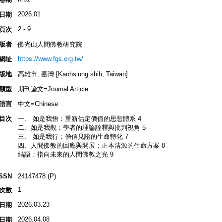
2026.01
日期
2 - 9
頁次
版者
佛光山人間佛教研究院
https://www.fgs.org.tw/
網址
版地
高雄市, 臺灣 [Kaohsiung shih, Taiwan]
類型
期刊論文=Journal Article
語言
中文=Chinese
目次
一、 如是我悟：重新估定價值的思想體系 4
二、如是我觀：學者的理論詮釋與批判視角 5
三、 如是我行：僧信見證的生命轉化 7
四、人間佛教的回應與開展：正本清源的生命方案 8
結語：指向未來的人間佛教之光 9
ISSN
24147478 (P)
1
次數
2026.03.23
日期
2026.04.08
日期