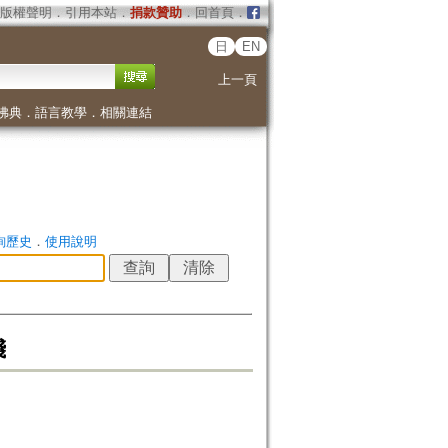
版權聲明
．
引用本站
．
捐款贊助
．
回首頁
．
日
EN
上一頁
佛典
．
語言教學
．
相關連結
詢歷史
．
使用說明
踐