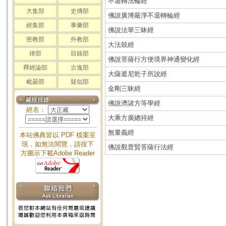
不退轉法輪經
大集部
史傳部
佛說廣博嚴淨不退轉輪經
經集部
事彙部
佛說法華三昧經
密教部
外教部
大法鼓經
律部
目錄部
佛說菩薩行方便境界神通變化經
釋經論部
古逸部
大薩遮尼乾子所說經
毗曇部
疑似部
金剛三昧經
佛說濟諸方等學經
經名：
大乘方廣總持經
無量義經
本站佛典皆以 PDF 檔案呈
現，如無法閱覽，請按下
佛說觀普賢菩薩行法經
方圖示下載Adobe Reader