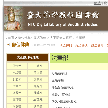
網站導覽
．
首頁
>
數位佛典
>
漢語佛典
>
大正新脩大藏經
>
法華部
漢語佛典
．
英語佛典
．
藏語佛典
．
法華部
大正藏典籍分類
阿含部
中觀部
本緣部
瑜伽部
妙法蓮華經
般若部
論集部
正法華經
法華部
經疏部
添品妙法蓮華經
華嚴部
律疏部
薩曇分陀利經
寶積部
論疏部
佛說阿惟越致遮經
涅盤部
諸宗部