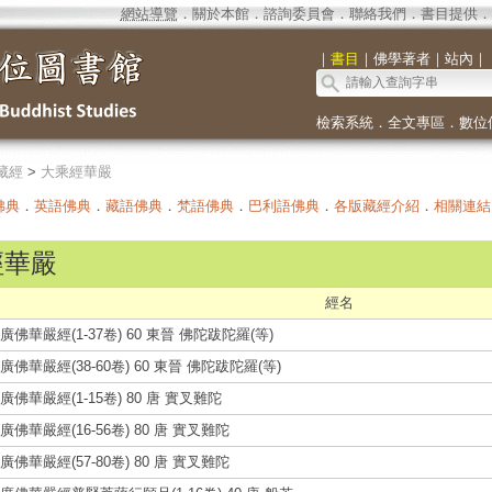
網站導覽
．
關於本館
．
諮詢委員會
．
聯絡我們
．
書目提供
．
｜
書目
｜
佛學著者
｜
站內
｜
檢索系統
．
全文專區
．
數位
藏經
>
大乘經華嚴
佛典
．
英語佛典
．
藏語佛典
．
梵語佛典
．
巴利語佛典
．
各版藏經介紹
．
相關連結
經華嚴
經名
廣佛華嚴經(1-37卷) 60 東晉 佛陀跋陀羅(等)
廣佛華嚴經(38-60卷) 60 東晉 佛陀跋陀羅(等)
廣佛華嚴經(1-15卷) 80 唐 實叉難陀
廣佛華嚴經(16-56卷) 80 唐 實叉難陀
廣佛華嚴經(57-80卷) 80 唐 實叉難陀