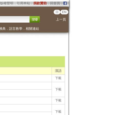
版權聲明
．
引用本站
．
捐款贊助
．
回首頁
．
日
EN
上一頁
佛典
．
語言教學
．
相關連結
漢語
下載
下載
下載
下載