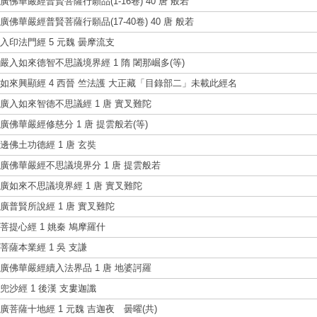
廣佛華嚴經普賢菩薩行願品(1-16卷) 40 唐 般若
廣佛華嚴經普賢菩薩行願品(17-40卷) 40 唐 般若
入印法門經 5 元魏 曇摩流支
嚴入如來德智不思議境界經 1 隋 闍那崛多(等)
如來興顯經 4 西晉 竺法護 大正藏「目錄部二」未載此經名
廣入如來智德不思議經 1 唐 實叉難陀
廣佛華嚴經修慈分 1 唐 提雲般若(等)
邊佛土功德經 1 唐 玄奘
廣佛華嚴經不思議境界分 1 唐 提雲般若
廣如來不思議境界經 1 唐 實叉難陀
廣普賢所說經 1 唐 實叉難陀
菩提心經 1 姚秦 鳩摩羅什
菩薩本業經 1 吳 支謙
廣佛華嚴經續入法界品 1 唐 地婆訶羅
兜沙經 1 後漢 支婁迦讖
廣菩薩十地經 1 元魏 吉迦夜 曇曜(共)