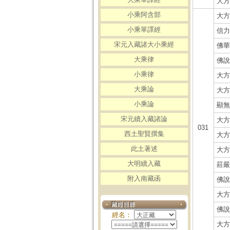
大方
小乘阿含部
大方
小乘單譯經
信力
宋元入藏諸大小乘經
佛華
大乘律
佛說
小乘律
大方
大乘論
大方
小乘論
顯無
宋元續入藏諸論
大方
031
西土聖賢撰集
大方
此土著述
大方
大明續入藏
莊嚴
附入南藏函
佛說
大方
佛說
經名：
大方