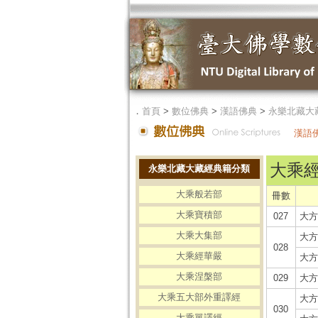
．
首頁
>
數位佛典
>
漢語佛典
>
永樂北藏大
漢語
大乘
永樂北藏大藏經典籍分類
大乘般若部
冊數
大乘寶積部
027
大方
大乘大集部
大方
028
大乘經華嚴
大方
大乘涅槃部
029
大方
大乘五大部外重譯經
大方
030
大乘單譯經