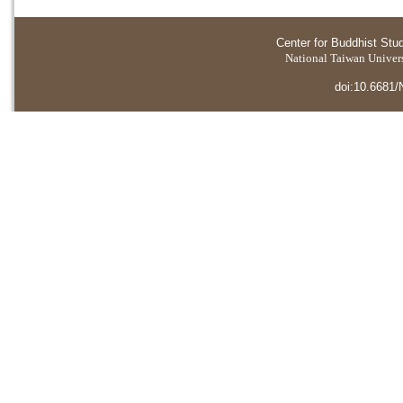
Center for Buddhist Stu
National Taiwan Universi
doi:10.6681