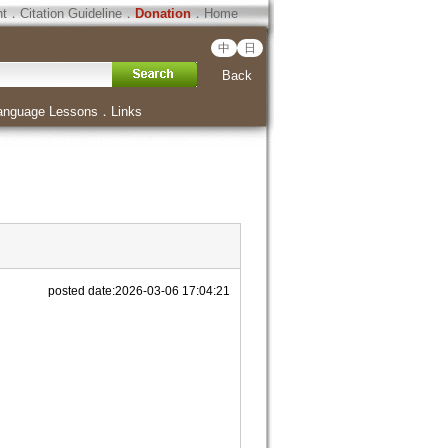
ht
．
Citation Guideline
．
Donation
．
Home
中
日
Back
anguage Lessons
．
Links
posted date:2026-03-06 17:04:21