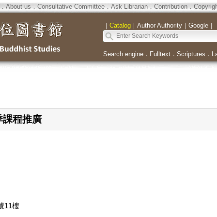
．
About us
．
Consultative Committee
．
Ask Librarian
．
Contribution
．
Copyrig
｜
Catalog
｜
Author Authority
｜
Google
｜
Search engine
．
Fulltext
．
Scriptures
．
L
春季課程推廣
號11樓