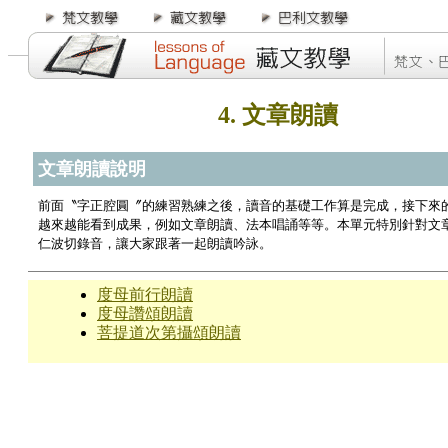
4. 文章朗讀
文章朗讀說明
前面〝字正腔圓〞的練習熟練之後，讀音的基礎工作算是完成，接下來
越來越能看到成果，例如文章朗讀、法本唱誦等等。本單元特別針對文
仁波切錄音，讓大家跟著一起朗讀吟詠。
度母前行朗讀
度母讚頌朗讀
菩提道次第攝頌朗讀