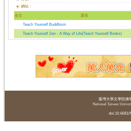
網站：
全文
題名
Teach Yourself Buddhism
Teach Yourself Zen：A Way of Life(Teach Yourself Books)
臺灣大學
文學院佛
National Taiwan Universi
doi:10.6681