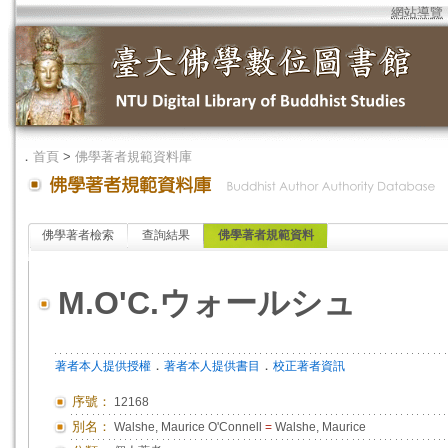
網站導覽
．
首頁
>
佛學著者規範資料庫
佛學著者檢索
查詢結果
佛學著者規範資料
M.O'C.ウォールシュ
．
．
著者本人提供授權
著者本人提供書目
校正著者資訊
序號：
12168
別名：
Walshe, Maurice O'Connell
=
Walshe, Maurice