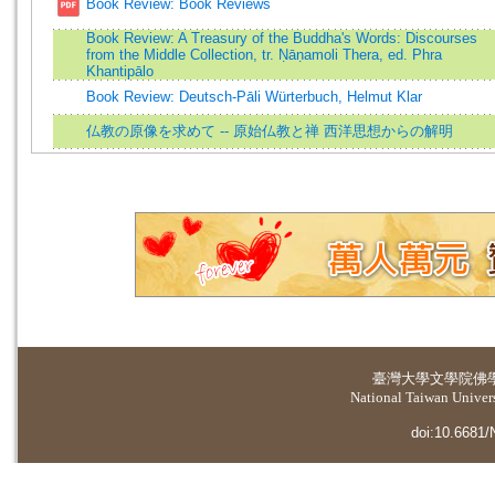
Book Review: Book Reviews
Book Review: A Treasury of the Buddha's Words: Discourses
from the Middle Collection, tr. Ṇāṇamoli Thera, ed. Phra
Khantipālo
Book Review: Deutsch-Pāli Würterbuch, Helmut Klar
仏教の原像を求めて -- 原始仏教と禅 西洋思想からの解明
臺灣大學
文學院佛
National Taiwan Universi
doi:10.6681