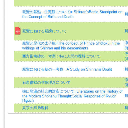
親鸞の基點 - 生死觀について= Shinran'sBasic Standpoint on
川
the Concept of Birth-and-Death
親鸞における疑謗について
川
親鸞と歴代の太子観=The concept of Prince Shōtoku in the
writings of Shinran and his descendants
(
西方指南抄の一考察：特に人間の理解について
(
親鸞における疑の一考察= A Study on Shinran's Doubt
川
石泉僧叡の弥陀理念について
(
樋口龍温の社会的対応について=Literatures on the History of
川
the Modern Shonshu Thought:Social Response of Ryuon
Higuchi
真宗の師弟理解