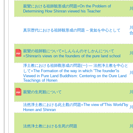
親鸞における祖師観形成の問題=On the Problem of
川
Determining How Shinran viewed his Teacher
川
真宗歴代における祖師観形成の問題 -- 覚如を中心として
親鸞の祖師観について=しんらんのそしかんについて
川
=Shinran's views on the founders of the pure land school
淨土教における祖師觀形成の問題(一) — 法然浄土教を中心と
して=The Formation of the way in which “The founder”is
川
Viewed in Pure Land Buddhism: Centering on the Oure Land
Teachings of Honen
親鸞の生死観について
川
法然淨土教における此土觀の問題=The view of“This World”by
川
Honen and Shinran
法然浄土教における生死の問題