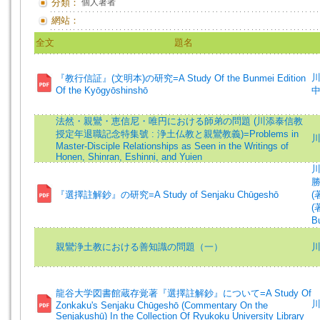
分類：
個人著者
網站：
全文
題名
川
『教行信証』(文明本)の研究=A Study Of the Bunmei Edition
Of the Kyōgyōshinshō
中
法然・親鸞・恵信尼・唯円における師弟の問題 (川添泰信教
授定年退職記念特集號 : 浄土仏教と親鸞教義)=Problems in
Master-Disciple Relationships as Seen in the Writings of
Honen, Shinran, Eshinni, and Yuien
川
勝
『選擇註解鈔』の研究=A Study of Senjaku Chūgeshō
(
(著
Bu
親鸞浄土教における善知識の問題（一）
龍谷大学図書館蔵存覚著『選擇註解鈔』について=A Study Of
川
Zonkaku's Senjaku Chūgeshō (Commentary On the
Senjakushū) In the Collection Of Ryukoku University Library