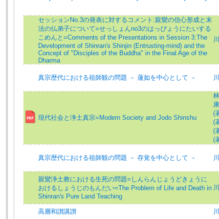
セッションNo.3の発表に対するコメント:親鸞の信心形成と末
法の仏弟子について=せっしょんno3のはっぴょうにたいする
こめんと=Comments of the Presentations in Session 3:The
川
Development of Shinran's Shinjin (Entrusting-mind) and the
Concept of "Disciples of the Buddha" in the Final Age of the
Dharma
真宗歴代における祖師観の問題 － 蓮如を中心として －
林
康
(
現代社会と浄土真宗=Modern Society and Jodo Shinshu
(
(
(
真宗歴代における祖師観の問題 － 存覚を中心として －
親鸞浄土教における生死の問題=しんらんじょうどきょうに
川
おけるしょうじのもんだい=The Problem of Life and Death in
Shinran's Pure Land Teaching
高層和讃講讃
川