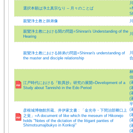
川
選択本願は浄土真宗なり -- 月々のことば
=
S
親鸞浄土教と師弟像
川
親鸞浄土教における聞の問題=Shinran's Understanding of the
Hearing
川
親鸞浄土教における師弟の問題=Shinran's understanding of
the master and disciple relationship
林
信
(
江戸時代における『歎異抄』研究の展開=Development of a
Study about Tannishō in the Edo Period
(著
(
(
平
(
彦根城博物館所蔵、井伊家文書 : 「金光寺・下間治部卿口上
(
之覚」=A document of like which the meseum of Hikonejo
(
holds "Notes of the dictation of the litigant panties of
Shimotsumajibukyo in Konkoji"
(
(