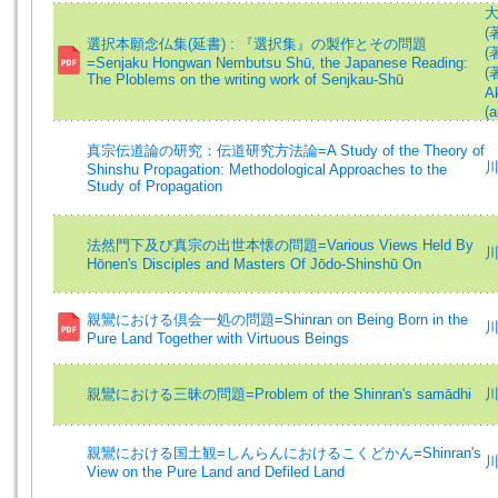
大
(
選択本願念仏集(延書) : 『選択集』の製作とその問題
(
=Senjaku Hongwan Nembutsu Shū, the Japanese Reading:
(著
The Ploblems on the writing work of Senjkau-Shū
Ak
(a
真宗伝道論の研究：伝道研究方法論=A Study of the Theory of
川
Shinshu Propagation: Methodological Approaches to the
Study of Propagation
法然門下及び真宗の出世本懐の問題=Various Views Held By
川
Hōnen's Disciples and Masters Of Jōdo-Shinshū On
親鸞における倶会一処の問題=Shinran on Being Born in the
川
Pure Land Together with Virtuous Beings
親鸞における三昧の問題=Problem of the Shinran's samādhi
川
親鸞における国土観=しんらんにおけるこくどかん=Shinran's
川
View on the Pure Land and Defiled Land