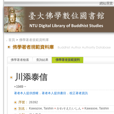
網站導覽
．
首頁
>
佛學著者規範資料庫
佛學著者檢索
查詢結果
佛學著者規範資料
川添泰信
+1949 ~
．
．
著者本人提供授權
著者本人提供書目
校正著者資訊
序號：
26392
別名：
Kawazoe, Taishin
=
かわそえたいしん
=
Kawasoe, Taishin