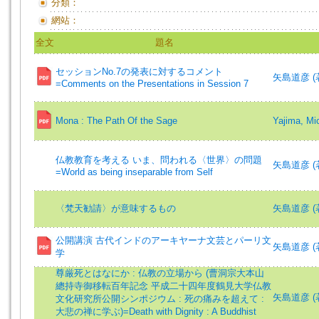
分類：
網站：
全文
題名
セッションNo.7の発表に対するコメント
矢島道彦 (著)=
=Comments on the Presentations in Session 7
Mona : The Path Of the Sage
Yajima, M
仏教教育を考える いま、問われる〈世界〉の問題
矢島道彦 (著)=
=World as being inseparable from Self
〈梵天勧請〉が意味するもの
矢島道彦 (
公開講演 古代インドのアーキヤーナ文芸とパーリ文
矢島道彦 (著
学
尊厳死とはなにか : 仏教の立場から (曹洞宗大本山
總持寺御移転百年記念 平成二十四年度鶴見大学仏教
矢島道彦 (著)=
文化研究所公開シンポジウム : 死の痛みを超えて :
大悲の禅に学ぶ)=Death with Dignity : A Buddhist