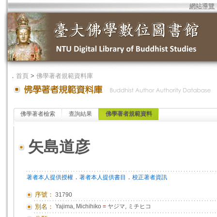
網站導覽
．
首頁
>
佛學著者規範資料庫
佛學著者檢索
查詢結果
佛學著者規範資料
矢島道彦
．
．
著者本人提供授權
著者本人提供書目
校正著者資訊
序號：
31790
別名：
Yajima, Michihiko
=
ヤジマ, ミチヒコ