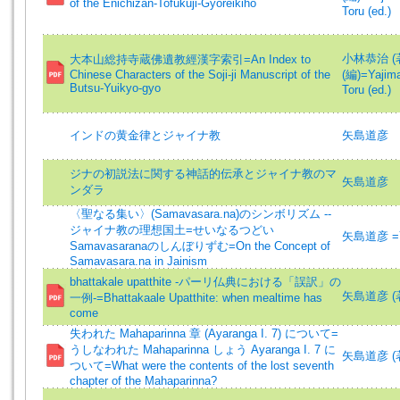
of the Enichizan-Tofukuji-Gyoreikiho
Toru (ed.)
小林恭治 (著)=
大本山総持寺蔵佛遺教經漢字索引=An Index to
Chinese Characters of the Soji-ji Manuscript of the
(編)=Yajima
Butsu-Yuikyo-gyo
Toru (ed.)
インドの黄金律とジャイナ教
矢島道彦
ジナの初説法に関する神話的伝承とジャイナ教のマ
矢島道彦
ンダラ
〈聖なる集い〉(Samavasara.na)のシンボリズム --
ジャイナ教の理想国土=せいなるつどい
矢島道彦 =Yaj
Samavasaranaのしんぼりずむ=On the Concept of
Samavasara.na in Jainism
bhattakale upatthite -パーリ仏典における「誤訳」の
矢島道彦 (著)=
一例-=Bhattakaale Upatthite: when mealtime has
come
失われた Mahaparinna 章 (Ayaranga I. 7) について=
うしなわれた Mahaparinna しょう Ayaranga I. 7 に
矢島道彦 (著)=
ついて=What were the contents of the lost seventh
chapter of the Mahaparinna?