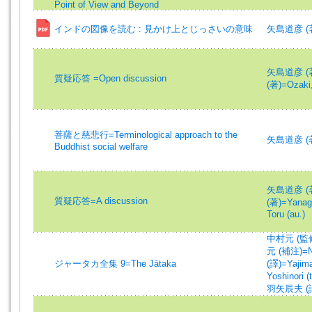
Point of View and Beyond
インドの図像を読む : 見かけ上とじっさいの意味
矢島道彦 (
矢島道彦 (著)=
質疑応答 =Open discussion
(著)=Ozaki,
菩薩と慈悲行=Terminological approach to the
矢島道彦 (著)=
Buddhist social welfare
矢島道彦 (著)=
質疑応答=A discussion
(著)=Yanagi
Toru (au.)
中村元 (監修)=
元 (補注)=Na
ジャータカ全集 9=The Jātaka
(譯)=Yajima,
Yoshinori (t
羽矢辰夫 (譯)=