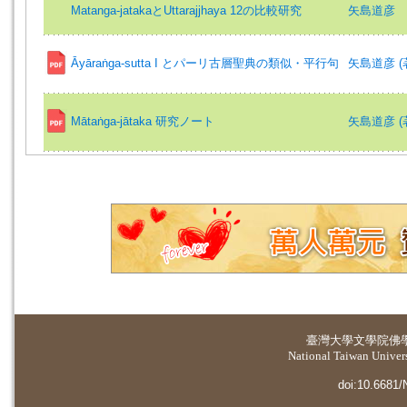
Matanga-jatakaとUttarajjhaya 12の比較研究
矢島道彦
Āyāraṅga-sutta I とパーリ古層聖典の類似・平行句
矢島道彦 (著)=
Mātaṅga-jātaka 研究ノート
矢島道彦 (著)=
臺灣大學
文學院佛
National Taiwan Universi
doi:10.6681