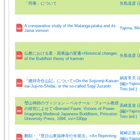
「同事」について
矢島道彦 (著)=
A comparative study of the Matanga-jataka and its
Yajima, M
Jaina version
仏教における業・因果論の変遷=Historical changes
矢島道彦 (著)=
of the Buddhist theory of karman
納富常天 (著)=
『總持寺住山記』について=On the Sojizenji-Kaisan-
(編)=Yajima
irai-Juji-no-Shidai, or the so-called Sojiji Juzanki
Toru (ed.)
瑩山禅師のヴィジョン -- ベルナール・フォール教授
高崎直道 (著)=
の研究によせて=Bernard Faure, Visions of Power-
(編)=Yajima
Imagining Medieval Japanese Buddhism, Princeton
Toru (ed.)
University Press, 1994, xvi+330pp
尾崎正善 (著)=
翻刻・『慧日山東福禅寺行令規法』=An Reprinting
(編)=Yajima