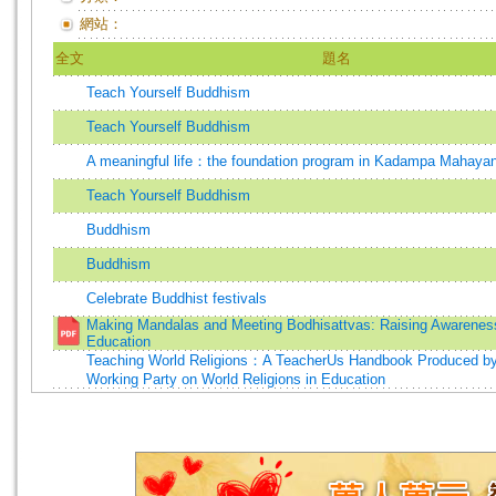
網站：
全文
題名
Teach Yourself Buddhism
Teach Yourself Buddhism
A meaningful life：the foundation program in Kadampa Mahay
Teach Yourself Buddhism
Buddhism
Buddhism
Celebrate Buddhist festivals
Making Mandalas and Meeting Bodhisattvas: Raising Awareness
Education
Teaching World Religions：A TeacherUs Handbook Produced by
Working Party on World Religions in Education