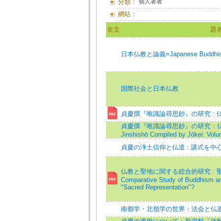
分類：
個人著者
網站：
全文
題
日本仏教と論義=Japanese Buddhism a
国際社会と日本仏教
貞慶撰『唯識論尋思鈔』の研究 : 
貞慶撰『唯識論尋思鈔』の研究：仏道篇=Stud
Jinshishō Compiled by Jōkei: Vol
貞慶の浄土信仰と仏道 : 講式を中
仏教と聖地に関する総合的研究 : 
Comparative Study of Buddhism an
"Sacred Representation"?
南都学・北嶺学の世界：法会と仏