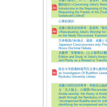
貞慶の遁世について：新資料「故
翻刻紹介=Concerning Jōkei's Retire
Introduction to the Reprinting of t
Requesting the Pardon of the [Tsu
Gedatsubō [Jōkei]"
心要鈔講読
貞慶の観音信仰再考 : 新資料『
=Reevaluating Jokei's Worship for
on the Newly Discovered, Kanzeon
日本唯識の転換点 : 蔵俊・貞慶と法相論義=
Japanese Consciousness-only Thou
Hosso Doctrinal Debate
貞慶撰『安養報化』(上人御草)の翻刻読解
Edition and Study of Jokei's Anny
and Plenty as a Reward or Transfo
龍谷大学図書館蔵禿氏文庫仏教関係書籍
an Investigation Of Buddhist Litera
Ryukoku University Library
貞慶の弥陀信仰再考 - 本願念仏
る「凡入報土」の展開=Reconsidering Jo
Amida worship: the theory of Amid
death through the Nembutsu in the 
"recompensed Buddha land for ordin
identifying the recompensed and tr