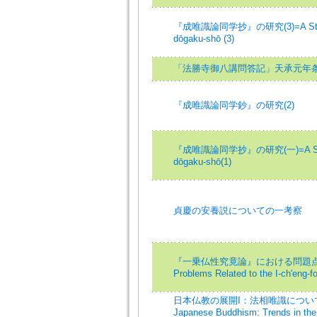
『成唯識論同学抄』の研究(3)=A Study of 
dōgaku-shō (3)
「法勝寺御八講問答記」天承元年
『成唯識論同学鈔』の研究(2)
『成唯識論同学抄』の研究(一)=A Study of
dōgaku-shō(1)
貞慶の安養説についての一考察
『一乗仏性究竟論』における問題点とその検
Problems Related to the I-ch'eng-fo
日本仏教の展開I：法相唯識について=The
Japanese Buddhism: Trends in the