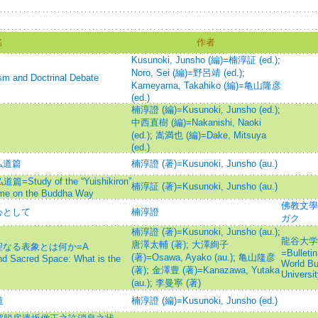
名
作者
Kusunoki, Junsho (編)=楠淳証 (ed.)
;
Noro, Sei (編)=野呂靖 (ed.)
;
nd Doctrinal Debate
Kameyama, Takahiko (編)=亀山隆彦
(ed.)
楠淳證 (編)=Kusunoki, Junsho (ed.)
;
中西直樹 (編)=Nakanishi, Naoki
(ed.)
;
嵩満也 (編)=Dake, Mitsuya
(ed.)
仏道篇
楠淳證 (著)=Kusunoki, Junsho (au.)
y of the “Yuishikiron”
楠淳証 (著)=Kusunoki, Junsho (au.)
ume on the Buddha Way
佛教文學
心として
楠淳證
ガク
楠淳證 (著)=Kusunoki, Junsho (au.)
;
龍谷大学
唐澤太輔 (著)
;
大澤絢子
聖なる表象とは何か=A
=Bulletin
(著)=Osawa, Ayako (au.)
;
亀山隆彦
d Sacred Space: What is the
World Bu
(著)
;
金澤豊 (著)=Kanazawa, Yutaka
Universit
(au.)
;
李曼寧 (著)
道
楠淳證 (編)=Kusunoki, Junsho (ed.)