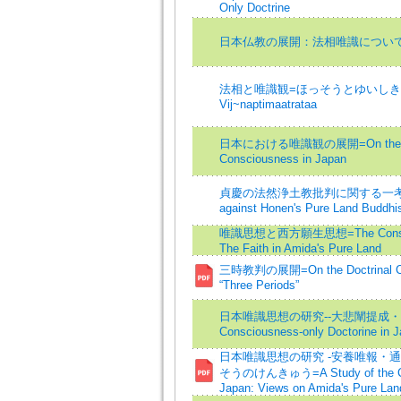
Only Doctrine
日本仏教の展開：法相唯識につい
法相と唯識観=ほっそうとゆいしきかん=Hos
Vij~naptimaatrataa
日本における唯識観の展開=On the Cont
Consciousness in Japan
貞慶の法然浄土教批判に関する一考察=On J
against Honen's Pure Land Buddh
唯識思想と西方願生思想=The Consciousn
The Faith in Amida's Pure Land
三時教判の展開=On the Doctrinal Clas
“Three Periods”
日本唯識思想の研究--大悲闡提成・不成説
Consciousness-only Doctorine in 
日本唯識思想の研究 -安養唯報・
そうのけんきゅう=A Study of the Cons
Japan: Views on Amida's Pure Lan