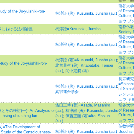
福寺・薬
龍谷大学仏
of Resear
the Jō-yuishiki-ron-
楠淳証 (著)=Kusunoki, Junsho (au.)
Culture
ョウ ブ
南都仏教=Jo
条における法相論義
楠淳證=Kusunoki, Junsho
Society 
龍谷大学仏
of Resear
楠淳證 (著)=Kusunoki, Junsho (au.)
Culture
ョウ ブ
龍谷大学仏
楠淳證 (著)=Kusunoki, Junsho (au.)
;
of Resear
 the Jō-yuishiki-ron-
北畠典生 (著)=Kitabatake, Tensei
Culture
(au.)
;
間中定潤 (著)
ョウ ブ
眞宗研究
=Shinshu
楠淳証 (著)=Kusunoki, Junsho (au.)
;
of Sh
真宗連合学会
シンシュ
ュウ キ
浅田正博 (著)=Asada, Masahiro
龍谷大学仏
of Resear
討(一)=An Analysis or
(au.)
;
楠淳證 (著)=Kusunoki, Junsho
Culture
- hsing-chiu-ching-lun
(au.)
;
伊藤正順 (著)=Ito, Shojun
ョウ ブ
(au.)
仏教学研究=
 Development of
楠淳証 (著)=Kusunoki, Junsho (au.)
Buddh
 Study of the Consciousness-