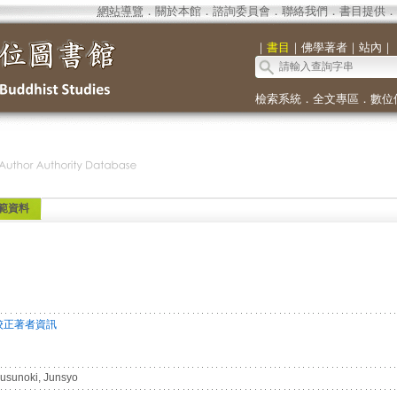
網站導覽
．
關於本館
．
諮詢委員會
．
聯絡我們
．
書目提供
．
｜
書目
｜
佛學著者
｜
站內
｜
檢索系統
．
全文專區
．
數位
範資料
校正著者資訊
usunoki, Junsyo