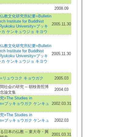
2008.09
教文化研究所紀要=Bulletin
ch Institute for Buddhist
2005.11.30
, Ryukoku University=ブッキ
ンカ ケンキュウジョ キヨウ
教文化研究所紀要=Bulletin
ch Institute for Buddhist
2005.11.30
, Ryukoku University=ブッキ
ンカ ケンキュウジョ キヨウ
=リュウコク キョウガク
2005.03
間社会の研究 -- 朝枝善照博
2004.03
念論文集
The Studies in
ism=ブッキョウガク ケンキュ
2002.03.31
The Studies in
ism=ブッキョウガク ケンキュ
2002.03
る日本の仏教 -- 東大寺・興
2001.03.31