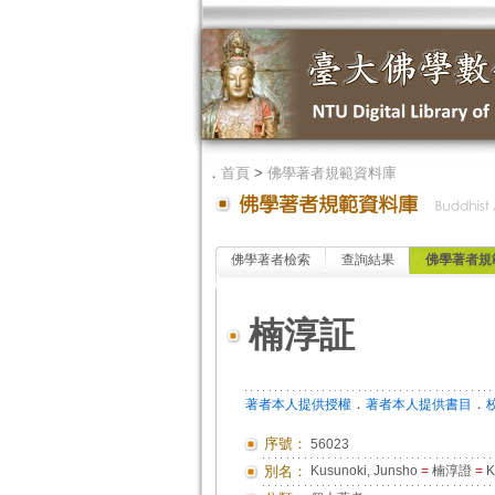
．
首頁
>
佛學著者規範資料庫
佛學著者檢索
查詢結果
佛學著者規
楠淳証
．
．
著者本人提供授權
著者本人提供書目
序號：
56023
別名：
Kusunoki, Junsho
=
楠淳證
=
K