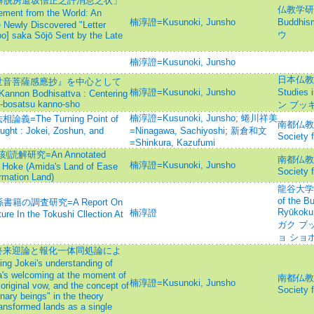
解脱房遣坂僧正之許消息之状」
仏教学研究=
ment from the World: An
楠淳證=Kusunoki, Junsho
Buddh
he Newly Discovered "Letter
ウ
bo] saka Sōjō Sent by the Late
楠淳證=Kusunoki, Junsho
日本仏教綜合
観世音菩薩感應抄』を中心として
楠淳證=Kusunoki, Junsho
Studies
 Kannon Bodhisattva : Centering
-bosatsu kanno-sho
ン ブッ
楠淳證=Kusunoki, Junsho
;
蜷川祥美
The Turning Point of
南都仏教=Jo
ght : Jokei, Zoshun, and
=Ninagawa, Sachiyoshi
;
新倉和文
Society 
=Shinkura, Kazufumi
研究=An Annotated
南都仏教=Jo
楠淳證=Kusunoki, Junsho
o Hoke (Amida's Land of Ease
Society 
rmation Land)
龍谷大学
of the Bu
の調査研究=A Report On
Ryūkok
楠淳證
ture In the Tokushi Cllection At
ガク ブ
ョ ショ
臨終来迎論と報化一体同処論によ
kei's understanding of
a's welcoming at the moment of
南都仏教=Jo
楠淳證=Kusunoki, Junsho
original vow, and the concept of
Society 
ary beings" in the theory
ansformed lands as a single