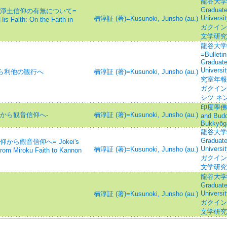
龍谷大学大学
Graduate
陀淨土信仰の有無について=
Unive
楠淳証 (著)=Kusunoki, Junsho (au.)
is Faith: On the Faith in
ガクイン
文学研究
龍谷大学
=Bulletin
Graduate
Unive
から利他の観行へ
楠淳証 (著)=Kusunoki, Junsho (au.)
究室年報
ガクイン
シツ ネ
印度學佛教學
から観音信仰へ-
楠淳証 (著)=Kusunoki, Junsho (au.)
and Budd
Bukkyōg
龍谷大学大学
Graduate
ら觀音信仰へ= Jokei's
Unive
楠淳証 (著)=Kusunoki, Junsho (au.)
From Miroku Faith to Kannon
ガクイン
文学研究
龍谷大学大学
Graduate
Unive
楠淳証 (著)=Kusunoki, Junsho (au.)
ガクイン
文学研究