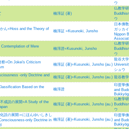
ウ
仏教学研究=
て
楠淳証 (著)
Buddh
ウ
日本佛敎
s and the Theory of
ガッカイ ネ
楠淳証 =Kusunoki, Junsho
Nippon B
Associat
仏教学研究=
emplation of Mere
楠淳證=Kusunoki, Junsho
Buddh
ウ
龍谷大学論集
okei's Criticism
楠淳証 (著)=Kusunoki, Junsho (au.)
Unive
ism
シュウ
ess -only Doctrine and
楠淳証 (著)=Kusunoki, Junsho (au.)
龍谷教学
印度學佛教學
sification Based on the
楠淳證
and Budd
Bukkyōg
仏教学研究=
の展開=A Study of the
楠淳証 (著)=Kusunoki, Junsho (au.)
Buddh
Japan
ウ
通化説の展開-=にほんゆいしきし
印度學佛教學
楠淳証 (著)=Kusunoki, Junsho (au.)
ciousness-only Doctrine in
and Budd
Bukkyōg
d