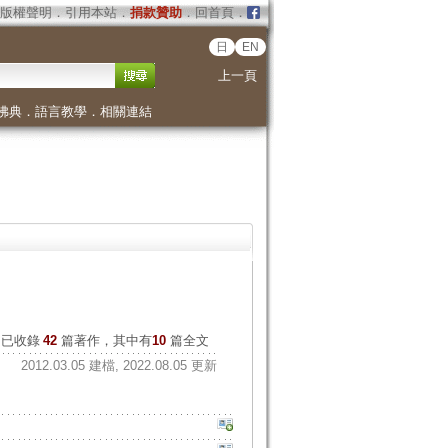
版權聲明
．
引用本站
．
捐款贊助
．
回首頁
．
日
EN
上一頁
佛典
．
語言教學
．
相關連結
已收錄
42
篇著作，其中有
10
篇全文
2012.03.05 建檔, 2022.08.05 更新