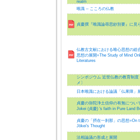
realm
唯識 -- こころの仏教
貞慶撰『唯識論尋思鈔別要』に見
仏教古文献における唯心思想の総合的
思想の展開=The Study of Mind Only 
Literatures
シンポジウム 近世仏教の教育制度 
メ〕
日本唯識における論議「仏果障」
貞慶の弥陀浄土信仰の有無についての再検討=
Jokei (貞慶) 's faith in Pure Land 
貞慶の「摂在一刹那」の思想=On the Mean
Jōkei's Thought
法相論議の形成と展開