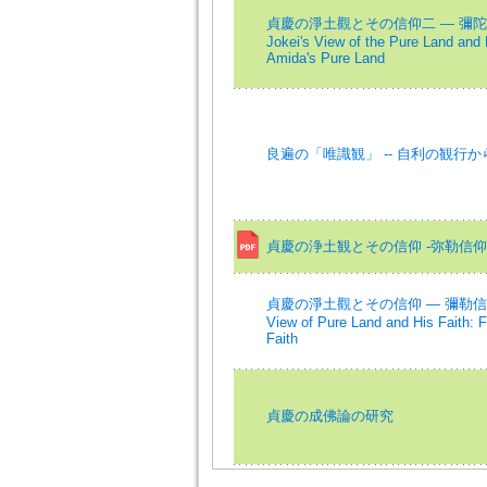
貞慶の淨土觀とその信仰二 — 彌
Jokei's View of the Pure Land and H
Amida's Pure Land
良遍の「唯識観」 -- 自利の観行
貞慶の浄土観とその信仰 -弥勒信仰
貞慶の淨土觀とその信仰 — 彌勒信仰か
View of Pure Land and His Faith: 
Faith
貞慶の成佛論の研究