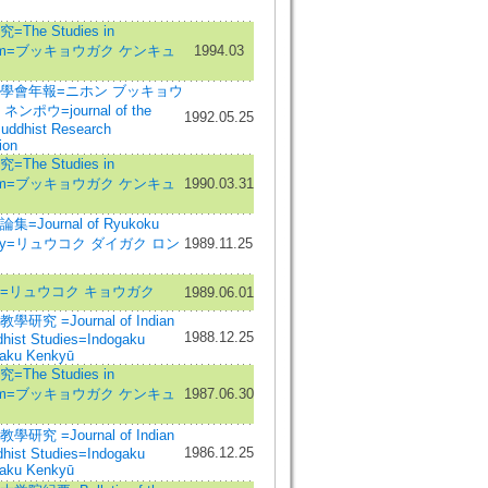
The Studies in
ism=ブッキョウガク ケンキュ
1994.03
學會年報=ニホン ブッキョウ
ンポウ=journal of the
1992.05.25
uddhist Research
ion
The Studies in
ism=ブッキョウガク ケンキュ
1990.03.31
=Journal of Ryukoku
rsity=リュウコク ダイガク ロン
1989.11.25
=リュウコク キョウガク
1989.06.01
研究 =Journal of Indian
1988.12.25
hist Studies=Indogaku
aku Kenkyū
The Studies in
ism=ブッキョウガク ケンキュ
1987.06.30
研究 =Journal of Indian
1986.12.25
hist Studies=Indogaku
aku Kenkyū