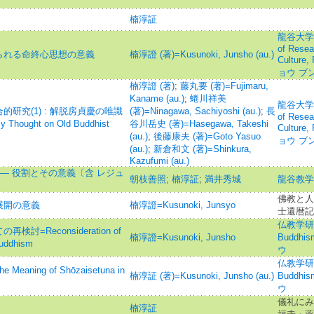
楠淳証
龍谷大学仏
of Resear
られる命終心思想の意義
楠淳證 (著)=Kusunoki, Junsho (au.)
Culture
ョウ ブ
楠淳證 (著)
;
藤丸要 (著)=Fujimaru,
Kaname (au.)
;
蜷川祥美
龍谷大学仏
研究(1) : 解脱房貞慶の唯識
(著)=Ninagawa, Sachiyoshi (au.)
;
長
of Resear
Thought on Old Buddhist
谷川岳史 (著)=Hasegawa, Takeshi
Culture
(au.)
;
後藤康夫 (著)=Goto Yasuo
ョウ ブ
(au.)
;
新倉和文 (著)=Shinkura,
Kazufumi (au.)
— 役割とその意義〔含 レジュ
朝枝善照
;
楠淳証
;
満井秀城
龍谷教学
佛教と人
展開の意義
楠淳證=Kusunoki, Junsyo
士還暦記
仏教学研究=
Reconsideration of
楠淳證=Kusunoki, Junsho
Buddh
Buddhism
ウ
仏教学研究=
ing of Shōzaisetuna in
楠淳証 (著)=Kusunoki, Junsho (au.)
Buddh
ウ
儀礼にみ
楠淳証