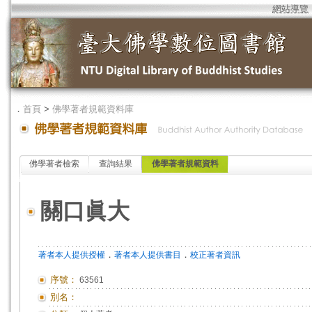
網站導覽
．
首頁
>
佛學著者規範資料庫
佛學著者檢索
查詢結果
佛學著者規範資料
關口眞大
．
．
著者本人提供授權
著者本人提供書目
校正著者資訊
序號：
63561
別名：