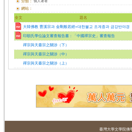
分類：
個人著者
網站：
全文
題名
大韓佛教 曹溪宗과 金剛般若經=대한불교 조계종과 금강반야경
印順氏學位論文審查報告書：「中國禪宗史」審查報告
禪宗與天臺宗之關涉（下）
禪宗與天臺宗之關涉（中）
禪宗與天臺宗之關涉（上）
臺灣大學
文學院佛