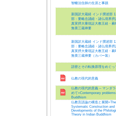
智幢法住師の生涯と事蹟
新国訳大蔵経 インド撰述部 12
部：要略念誦経・諸仏境界摂
真実摂大乗現証大教王経・蕤
無畏三蔵禅要
新国訳大蔵経 インド撰述部 12
部：要略念誦経・諸仏境界摂
真実摂大乗現証大教王経・蕤
無畏三蔵禅要（カバー装）
語密とその転換原理をめぐっ
仏教の現代的意義
仏教の現代的意義 -- マンダ
めて=Contemporary problems 
Buddhism
仏教言語論の構造と展開=The
Systematic Construction and 
Developments of the Philologi
Theory in Indian Buddhism