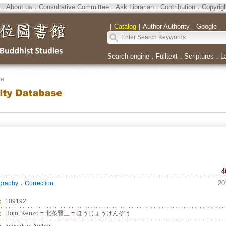
．
About us
．
Consultative Committee
．
Ask Librarian
．
Contribution
．
Copyrig
｜
Catalog
｜
Author Authority
｜
Google
｜
Search engine
．
Fulltext
．
Scriptures
．
L
se
4
．
20
ography
Correction
：
109192
：
Hojo, Kenzo
=
北条賢三
=
ほうじょうけんぞう