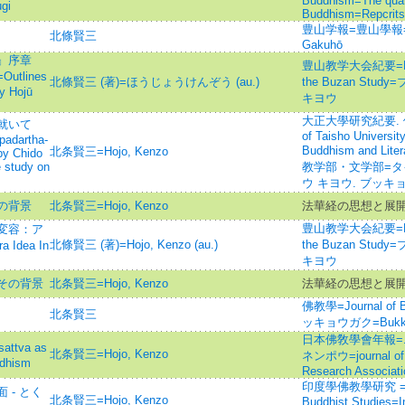
Buddhism=The quart
gi
Buddhism=Repcrits 
豊山学報=豊山學報=
北條賢三
Gakuhō
記』序章
豊山教学大会紀要=Memoir
tlines
北條賢三 (著)=ほうじょうけんぞう (au.)
the Buzan St
by Hojū
キヨウ
大正大學研究紀要. 
就いて
of Taisho Universit
padartha-
Buddhism and L
北条賢三=Hojo, Kenzo
by Chido
he study on
教学部・文学部=タ
ウ キヨウ. ブッキ
の背景
北条賢三=Hojo, Kenzo
法華経の思想と展
豊山教学大会紀要=Memoir
変容：ア
北條賢三 (著)=Hojo, Kenzo (au.)
the Buzan St
Idea In
キヨウ
その背景
北条賢三=Hojo, Kenzo
法華経の思想と展
佛教學=Journal of 
北条賢三
ッキョウガク=Bukky
日本佛敎學會年報=
ttva as
北条賢三=Hojo, Kenzo
ネンポウ=journal of t
ddhism
Research Associati
印度學佛教學研究 =Jour
 - とく
北条賢三=Hojo, Kenzo
Buddhist Studies=