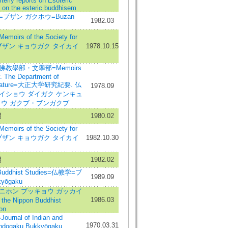
erly reports on Esoteric
on the esteric buddhisem
ブザン ガクホウ=Buzan
1982.03
s of the Society for
udy=ブザン キョウガク タイカイ
1978.10.15
佛教學部・文學部=Memoirs
y. The Department of
iterature=大正大学研究紀要. 仏
1978.09
イショウ ダイガク ケンキュ
ョウ ガクブ・ブンガクブ
開
1980.02
s of the Society for
udy=ブザン キョウガク タイカイ
1982.10.30
開
1982.02
Buddhist Studies=仏教学=ブ
1989.09
ōgaku
ニホン ブッキョウ ガッカイ
1986.03
he Nippon Buddhist
on
nal of Indian and
1970.03.31
Indogaku Bukkyōgaku