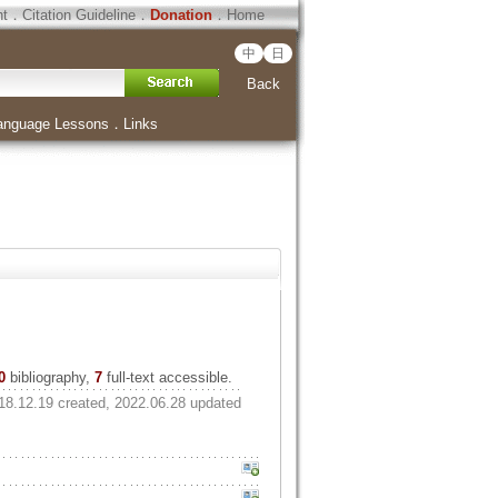
ht
．
Citation Guideline
．
Donation
．
Home
中
日
Back
anguage Lessons
．
Links
0
bibliography,
7
full-text accessible.
18.12.19 created, 2022.06.28 updated