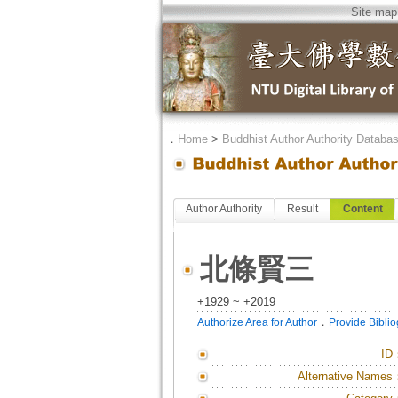
Site map
．
Home
>
Buddhist Author Authority Databa
Author Authority
Result
Content
北條賢三
+1929 ~ +2019
．
Authorize Area for Author
Provide Bibli
ID
Alternative Names