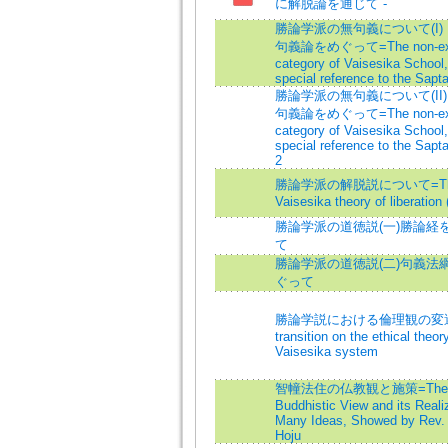
に解脱論を通じて -
勝論学派の無句義について(I) 
句義論をめぐって=The non-exi
category of Vaisesika School,
special reference to the Sapt
勝論学派の無句義について(II) 
句義論をめぐって=The non-exi
category of Vaisesika School,
special reference to the Sapt
2
勝論学派の解脱説について=T
Vaisesika theory of liberation
勝論学派の道徳説(一)勝論経
て
勝論学派の道徳説(二)句義法
ぐって
勝論学説における倫理観の変遷
transition on the ethical theor
Vaisesika system
智幢法住の仏教観と施策=The
Buddhistic View and its Realiz
Many Ideas, Showed by Rev.
Hoju