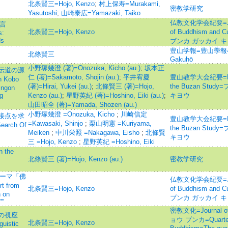
北条賢三=Hojo, Kenzo
;
村上保寿=Murakami,
密教学研究
Yasutoshi
;
山崎泰広=Yamazaki, Taiko
仏教文化学会紀要=Journ
提言
北条賢三=Hojo, Kenzo
of Buddhism and 
s:
ds
ブンカ ガッカイ 
豊山学報=豊山學報=
北條賢三
Gakuhō
小野塚幾澄 (著)=Onozuka, Kicho (au.)
;
坂本正
伝道の源
仁 (著)=Sakamoto, Shojin (au.)
;
平井宥慶
豊山教学大会紀要=Memoir
 Kobo
(著)=Hirai, Yukei (au.)
;
北條賢三 (著)=Hojo,
the Buzan St
ingon
g
Kenzo (au.)
;
星野英紀 (著)=Hoshino, Eiki (au.)
;
キヨウ
山田昭全 (著)=Yamada, Shozen (au.)
小野塚幾澄 =Onozuka, Kicho
;
川崎信定
接点を求
豊山教学大会紀要=Memoir
=Kawasaki, Shinjo
;
栗山明憲 =Kuriyama,
Search Of
the Buzan St
Meiken
;
中川栄照 =Nakagawa, Eisho
;
北條賢
キヨウ
三 =Hojo, Kenzo
;
星野英紀 =Hoshino, Eiki
the
北條賢三 (著)=Hojo, Kenzo (au.)
密教学研究
テーマ「佛
仏教文化学会紀要=Journ
 from
北条賢三=Hojo, Kenzo
of Buddhism and 
 on
ブンカ ガッカイ 
""
密教文化=Journal of
の視座
ョウ ブンカ=Quarterly
北条賢三=Hojo, Kenzo
guistic