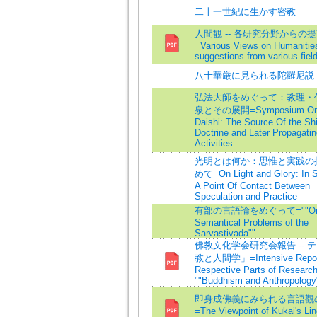
二十一世紀に生かす密教
人間観 -- 各研究分野からの
=Various Views on Humanitie
suggestions from various fiel
八十華厳に見られる陀羅尼説
弘法大師をめぐって：教理・
泉とその展開=Symposium On
Daishi: The Source Of the Sh
Doctrine and Later Propagatin
Activities
光明とは何か：思惟と実践の
めて=On Light and Glory: In 
A Point Of Contact Between
Speculation and Practice
有部の言語論をめぐって=""On 
Semantical Problems of the
Sarvastivada""
佛教文化学会研究会報告 -- 
教と人間学」=Intensive Report
Respective Parts of Research
""Buddhism and Anthropology
即身成佛義にみられる言語觀
=The Viewpoint of Kukai's Lin