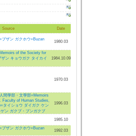
Source
Date
ブザン ガクホウ=Buzan
1980.03
s of the Society for
udy=ブザン キョウガク タイカイ
1984.10.09
1970.03
人間學部・文學部=Memoirs
y. Faculty of Human Studies,
1996.03
erature=タイショウ ダイガク ケン
ンゲン ガクブ・ブンガクブ
1985.10
ブザン ガクホウ=Buzan
1992.03