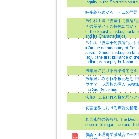
Inquiry in the Sokushinjobutsu
吽字義をめぐる一・二の問題
法住和上造『勝宗十句義論
その展望とその特色について=Ou
of the Shoishu-jukkugi-ronki 
and its Characteristics
法住著『勝宗十句義論記』に
=On the commentary of Dasa
sastra [Shoshujukkugiron-ki] 
Hoju : the first brilliance of t
Indian philosophy in Japan
法華経における言語論的意識
法華経にみられる権化思想の
ヴァターラ思想の導入=Avatāra 
the Six Dynasties
法華経に現われる権化思想と
真言密教における声論の構造
真言密教の菩薩観=The Bodhisa
seen in Shingon Esoteric Bu
勝論・正理両学派融合の一断面