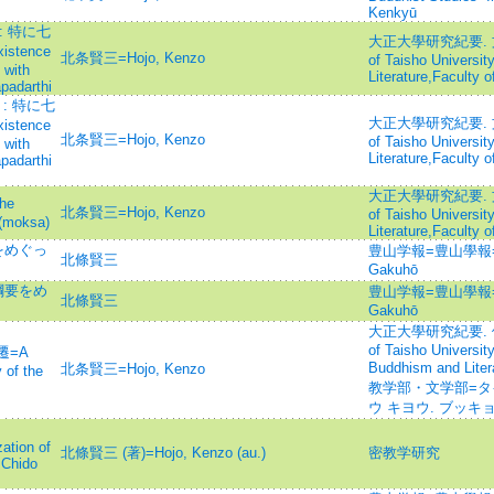
Kenkyū
: 特に七
大正大學研究紀要. 
stence
北条賢三=Hojo, Kenzo
of Taisho University
 with
Literature,Faculty 
apadarthi
: 特に七
大正大學研究紀要. 
stence
北条賢三=Hojo, Kenzo
of Taisho University
 with
Literature,Faculty 
apadarthi
大正大學研究紀要. 
he
北条賢三=Hojo, Kenzo
of Taisho University
 (moksa)
Literature,Faculty 
をめぐっ
豊山学報=豊山學報=
北條賢三
Gakuhō
綱要をめ
豊山学報=豊山學報=
北條賢三
Gakuhō
大正大學研究紀要. 
of Taisho Universit
=A
Buddhism and L
北条賢三=Hojo, Kenzo
y of the
教学部・文学部=タ
ウ キヨウ. ブッキ
ation of
北條賢三 (著)=Hojo, Kenzo (au.)
密教学研究
 Chido