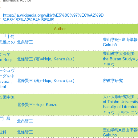
：
Individual Author
：
https://ja.wikipedia.org/wiki/%E5%8C%97%E6%A2%9D
：
%E8%B3%A2%E4%B8%89
Author
- 『十句
豊山学報=豊山學報=
思惟との
北条賢三
Gakuhō
豊山教学大会紀要=Memoir
ぐって
北條賢三 (著)=Hojo, Kenzo (au.)
the Buzan St
e Bonji-
キヨウ
ーシュヴ
パーダを中
北條賢三 (著)=Hojo, Kenzo (au.)
密教学研究
svara
,
tral
大正大學研究紀要. 
る因中無
of Taisho Universit
北条賢三=Hojo, Kenzo
Faculty of Lit
キュウ キヨウ‧ ニ
門=風
北条賢三
豊山学報=豊山學報=
註解
北條賢三
Gakuhō