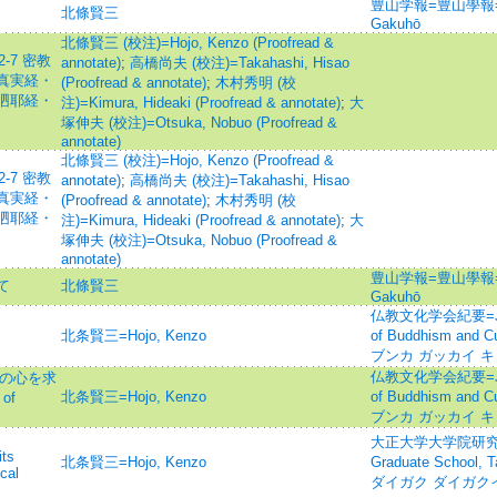
豊山学報=豊山學報=
北條賢三
Gakuhō
北條賢三 (校注)=Hojo, Kenzo (Proofread &
-7 密教
annotate)
;
高橋尚夫 (校注)=Takahashi, Hisao
真実経・
(Proofread & annotate)
;
木村秀明 (校
呬耶経・
注)=Kimura, Hideaki (Proofread & annotate)
;
大
塚伸夫 (校注)=Otsuka, Nobuo (Proofread &
annotate)
北條賢三 (校注)=Hojo, Kenzo (Proofread &
-7 密教
annotate)
;
高橋尚夫 (校注)=Takahashi, Hisao
真実経・
(Proofread & annotate)
;
木村秀明 (校
呬耶経・
注)=Kimura, Hideaki (Proofread & annotate)
;
大
塚伸夫 (校注)=Otsuka, Nobuo (Proofread &
annotate)
豊山学報=豊山學報=
て
北條賢三
Gakuhō
仏教文化学会紀要=Journ
北条賢三=Hojo, Kenzo
of Buddhism and 
ブンカ ガッカイ 
仏教文化学会紀要=Journ
ラの心を求
北条賢三=Hojo, Kenzo
of Buddhism and 
of
ブンカ ガッカイ 
大正大学大学院研究論集=
its
北条賢三=Hojo, Kenzo
Graduate School,
cal
ダイガク ダイガク