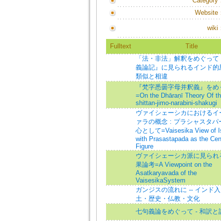
Category
Website
wiki
Fulltext
Title
「法・非法」解釈をめぐって 
義論記』に見られるインド的
類似と相違
『梵字悉曇字母并釈義』をめ
=On the Dhāraṇī Theory Of th
shittan-jimo-narabini-shakugi
ヴァイシェーシカにおけるイ
ァラの概念 : プラシャスタ
心として=Vaisesika View of I
with Prasastapada as the Cen
Figure
ヴァイシェーシカ派に見られ
果論考=A Viewpoint on the
Asatkaryavada of the
VaisesikaSystem
ガンジスの流れに -- インド入
土・歴史・仏教・文化
七句義論をめぐって - 和訳と