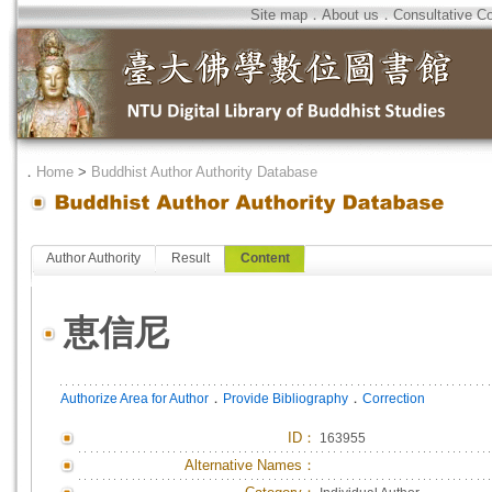
Site map
．
About us
．
Consultative C
．
Home
>
Buddhist Author Authority Database
Author Authority
Result
Content
恵信尼
．
．
Authorize Area for Author
Provide Bibliography
Correction
ID
：
163955
Alternative Names：