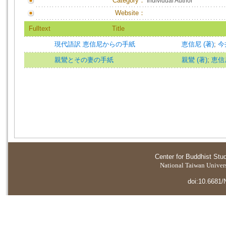
Category：
Individual Author
Website：
Fulltext
Title
現代語訳 恵信尼からの手紙
恵信尼 (著)
;
今井
親鸞とその妻の手紙
親鸞 (著)
;
恵信尼
Center for Buddhist Stu
National Taiwan Universi
doi:10.6681