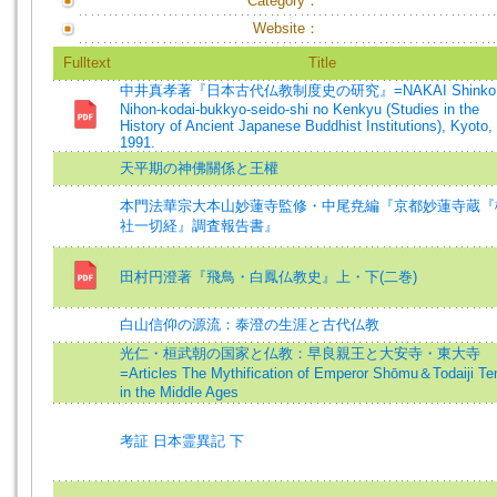
Category：
Website：
Fulltext
Title
中井真孝著『日本古代仏教制度史の研究』=NAKAI Shinko
Nihon-kodai-bukkyo-seido-shi no Kenkyu (Studies in the
History of Ancient Japanese Buddhist Institutions), Kyoto,
1991.
天平期の神佛關係と王權
本門法華宗大本山妙蓮寺監修・中尾尭編『京都妙蓮寺蔵『
社一切経』調査報告書』
田村円澄著『飛鳥・白鳳仏教史』上・下(二巻)
白山信仰の源流：泰澄の生涯と古代仏教
光仁・桓武朝の国家と仏教：早良親王と大安寺・東大寺
=Articles The Mythification of Emperor Shōmu＆Todaiji T
in the Middle Ages
考証 日本霊異記 下