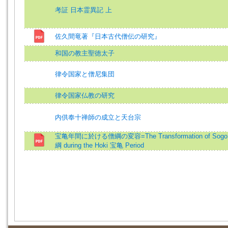
考証 日本霊異記 上
佐久間竜著『日本古代僧伝の研究』
和国の教主聖徳太子
律令国家と僧尼集団
律令国家仏教の研究
内供奉十禅師の成立と天台宗
宝亀年間に於ける僧綱の変容=The Transformation of Sogo
綱 during the Hoki 宝亀 Period