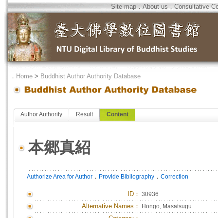
Site map
．
About us
．
Consultative C
．
Home
>
Buddhist Author Authority Database
Author Authority
Result
Content
本郷真紹
．
．
Authorize Area for Author
Provide Bibliography
Correction
ID
：
30936
Alternative Names：
Hongo, Masatsugu