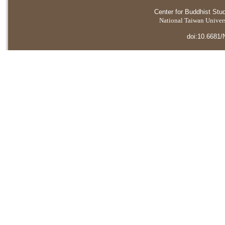
Center for Buddhist Stu
National Taiwan Universi
doi:10.6681